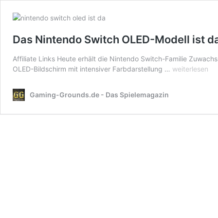
Das Nintendo Switch OLED-Modell ist da
Affiliate Links Heute erhält die Nintendo Switch-Familie Zuwach
Das
OLED-Bildschirm mit intensiver Farbdarstellung …
weiterlesen
Nintendo
Switch
Gaming-Grounds.de - Das Spielemagazin
OLED-
Modell
ist
da!
Schnell
zugreifen