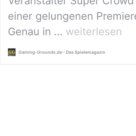
Veranstalter Super Crow
einer gelungenen Premiere 
Die
Genau in …
weiterlesen
MAG
kommt
auch
Gaming-Grounds.de - Das Spielemagazin
2019
wieder
nach
Erfurt