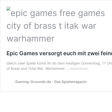
Epic Games versorgt euch mit zwei fei
Gleich zwei Spiele könnt ihr ab dem heutigen Donnerstag, 17 Uh
Epic
of Brass und Total War: Warhammer …
weiterlesen
Games
versorgt
Gaming-Grounds.de - Das Spielemagazin
euch
mit
zwei
feinen
Free
Games