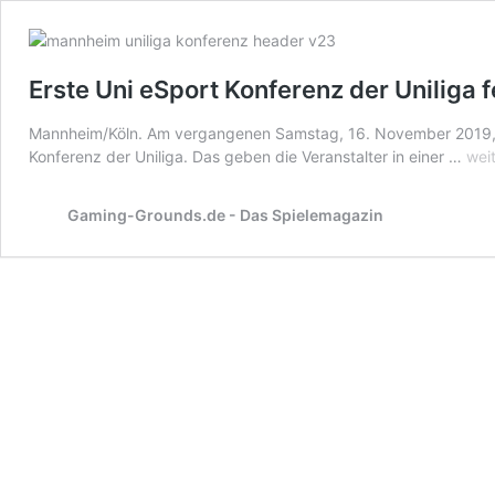
Erste Uni eSport Konferenz der Uniliga 
Mannheim/Köln. Am vergangenen Samstag, 16. November 2019, v
Erst
Konferenz der Uniliga. Das geben die Veranstalter in einer …
wei
Uni
eSp
Gaming-Grounds.de - Das Spielemagazin
Kon
der
Unil
feie
Pre