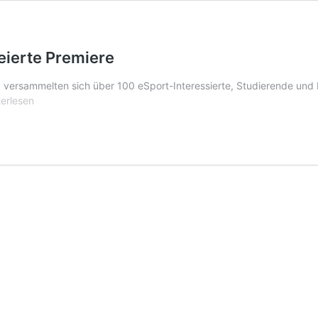
feierte Premiere
ersammelten sich über 100 eSport-Interessierte, Studierende und 
e
terlesen
ort
ferenz
iga
rte
miere