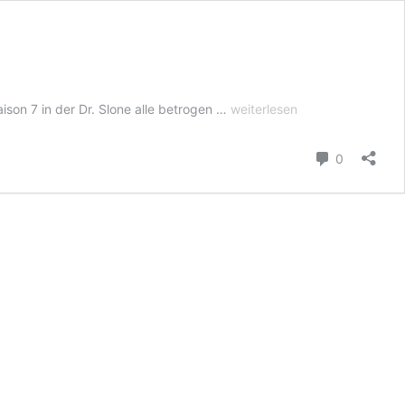
Fortnite
son 7 in der Dr. Slone alle betrogen …
weiterlesen
Season
8:
Kommenta
0
Würfelwahnsinn
gestartet