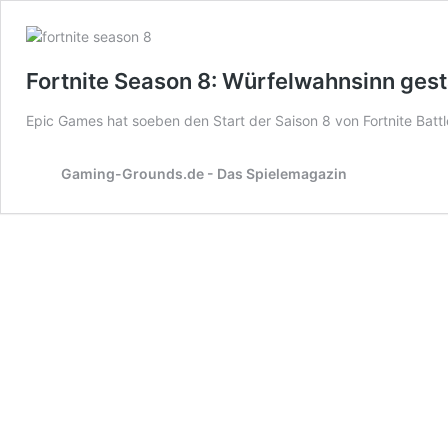
Fortnite Season 8: Würfelwahnsinn gest
Epic Games hat soeben den Start der Saison 8 von Fortnite Batt
Gaming-Grounds.de - Das Spielemagazin