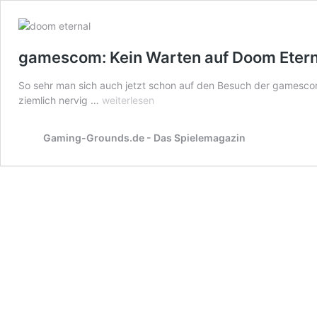
gamescom: Kein Warten auf Doom Etern
So sehr man sich auch jetzt schon auf den Besuch der gamesco
gamescom:
ziemlich nervig …
weiterlesen
Kein
Warten
Gaming-Grounds.de - Das Spielemagazin
auf
Doom
Eternal