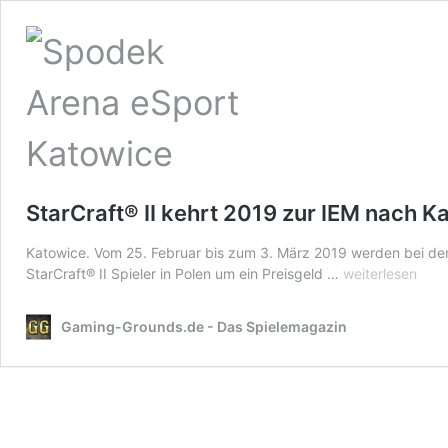
StarCraft® II kehrt 2019 zur IEM nach K
Katowice. Vom 25. Februar bis zum 3. März 2019 werden bei den 
StarCraft®
StarCraft® II Spieler in Polen um ein Preisgeld …
weiterlesen
II
kehrt
Gaming-Grounds.de - Das Spielemagazin
2019
zur
IEM
nach
Katowice
zurück