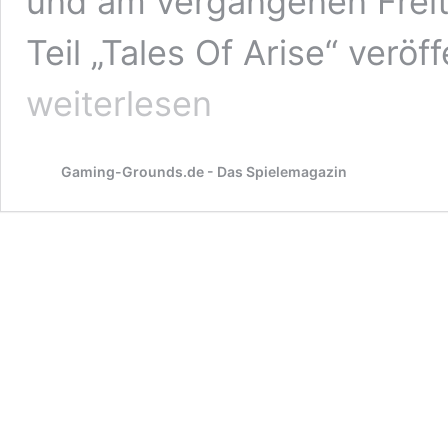
und am vergangenen Frei
Teil „Tales Of Arise“ verö
Tales
weiterlesen
Of
Arise
gewinnt
Charts-
Gaming-Grounds.de - Das Spielemagazin
Duell
gegen
Life
Is
Strange:
True
Colors