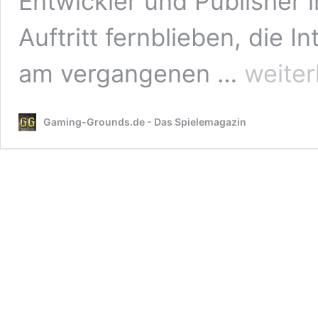
Entwickler und Publisher
Auftritt fernblieben, die I
Abgesagt:
am vergangenen …
weiter
Coronavirus
trifft
auch
Gaming-Grounds.de - Das Spielemagazin
Leipziger
Buchmesse