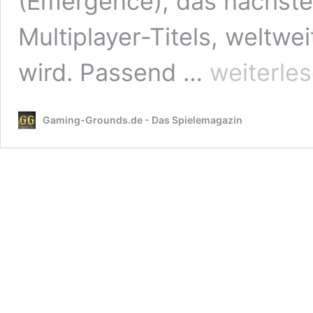
(Emergence), das nächste
Multiplayer-Titels, weltwe
Apex
wird. Passend …
weiterle
Legends
Entstehung:
Ranglisten-
Gaming-Grounds.de - Das Spielemagazin
Arenen,
Launch
Trailer,
Global
Series