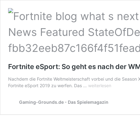
Fortnite eSport: So geht es nach der WM
Nachdem die Fortnite Weltmeisterschaft vorbei und die Season X off
Fortnite
Fortnite eSport 2019 zu werfen. Das …
weiterlesen
eSport:
So
Gaming-Grounds.de - Das Spielemagazin
geht
es
nach
der
WM
jetzt