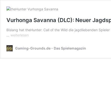
Vurhonga Savanna (DLC): Neuer Jagdsp
Bislang hat theHunter: Call of the Wild die jagdliebenden Spieler
Vurhonga
…
weiterlesen
Savanna
(DLC):
Gaming-Grounds.de - Das Spielemagazin
Neuer
Jagdspaß
für
theHunter