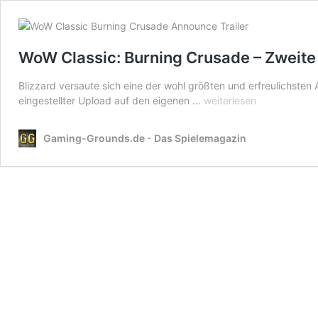
WoW Classic: Burning Crusade – Zweite 
Blizzard versaute sich eine der wohl größten und erfreulichsten
WoW
eingestellter Upload auf den eigenen …
weiterlesen
Classic:
Burning
Gaming-Grounds.de - Das Spielemagazin
Crusade
–
Zweite
Reise
durch
das
Dunkle
Portal