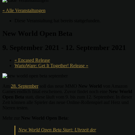
« Alle Veranstaltungen
Diese Veranstaltung hat bereits stattgefunden.
New World Open Beta
9. September 2021
-
12. September 2021
«
Encased Release
WarioWare: Get It Together! Release
»
Am
28. September
soll das neue MMO
New World
von Amazon
Games endlich final erscheinen. Zuvor findet noch eine
New World
Open Beta
statt, diese läuft vom 9. bis zum 12. September. In dieser
Zeit können alle Spieler das neue Online-Rollenspiel auf Herz und
Nieren testen.
Mehr zur
New World Open Beta
:
New World Open Beta Start: Uhrzeit der