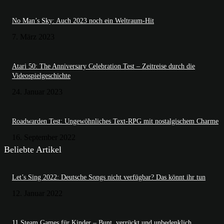
No Man’s Sky: Auch 2023 noch ein Weltraum-Hit
7. März 2023
Atari 50: The Anniversary Celebration Test – Zeitreise durch die
Videospielgeschichte
24. Januar 2023
Roadwarden Test: Ungewöhnliches Text-RPG mit nostalgischem Charme
16. September 2022
Beliebte Artikel
Let’s Sing 2022: Deutsche Songs nicht verfügbar? Das könnt ihr tun
12. Januar 2022
11 Steam Games für Kinder – Bunt, verrückt und unbedenklich