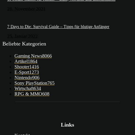
26. November 2021
7 Days to Die: Survival Guide – Tipps für blutige Anfänger
25. Januar 2022
Beliebte Kategorien
Gaming News
8066
Artikel
1864
Shooter
1416
E-Sport
1273
Nintendo
906
Sony PlayStation
765
Wirtschaft
634
RPG & MMO
608
Links