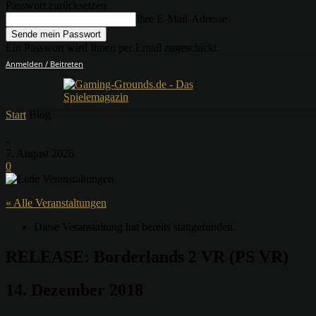
Passwort zurücksetzen
Ihre E-Mail-Adresse
Ein Passwort wird Ihnen per Email zugeschickt.
Anmelden / Beitreten
Start
Blog
-
7. August 2026
0
« Alle Veranstaltungen
Diese Veranstaltung hat bereits stattgefunden.
RELEASE: Borderlands 2 VR (PS VR)
14. Dezember 2018