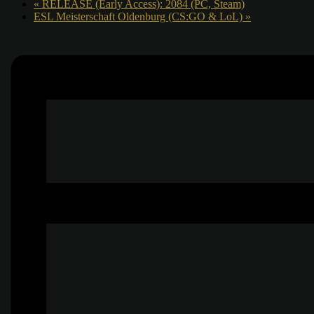
«
RELEASE (Early Access): 2084 (PC, Steam)
ESL Meisterschaft Oldenburg (CS:GO & LoL)
»