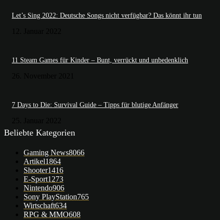
Let’s Sing 2022: Deutsche Songs nicht verfügbar? Das könnt ihr tun
12. Januar 2022
11 Steam Games für Kinder – Bunt, verrückt und unbedenklich
26. November 2021
7 Days to Die: Survival Guide – Tipps für blutige Anfänger
25. Januar 2022
Beliebte Kategorien
Gaming News
8066
Artikel
1864
Shooter
1416
E-Sport
1273
Nintendo
906
Sony PlayStation
765
Wirtschaft
634
RPG & MMO
608