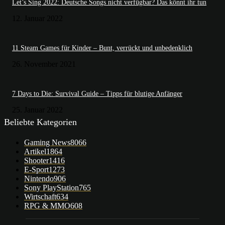
Let’s Sing 2022: Deutsche Songs nicht verfügbar? Das könnt ihr tun
12. Januar 2022
11 Steam Games für Kinder – Bunt, verrückt und unbedenklich
26. November 2021
7 Days to Die: Survival Guide – Tipps für blutige Anfänger
25. Januar 2022
Beliebte Kategorien
Gaming News
8066
Artikel
1864
Shooter
1416
E-Sport
1273
Nintendo
906
Sony PlayStation
765
Wirtschaft
634
RPG & MMO
608