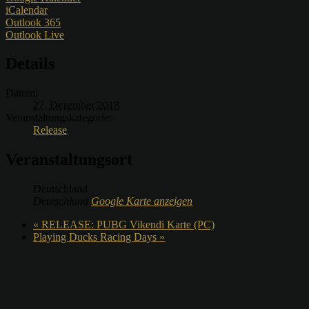
iCalendar
Outlook 365
Outlook Live
Details
Datum:
27. Dezember 2018
Veranstaltungskategorie:
Release
Veranstaltungsort
Deutschland
Deutschland
Google Karte anzeigen
«
RELEASE: PUBG Vikendi Karte (PC)
Playing Ducks Racing Days
»