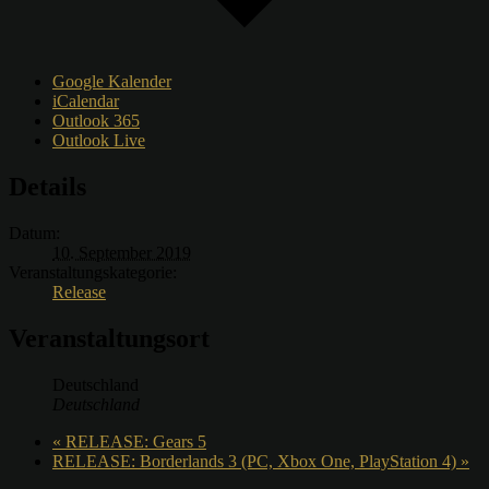
Google Kalender
iCalendar
Outlook 365
Outlook Live
Details
Datum:
10. September 2019
Veranstaltungskategorie:
Release
Veranstaltungsort
Deutschland
Deutschland
«
RELEASE: Gears 5
RELEASE: Borderlands 3 (PC, Xbox One, PlayStation 4)
»