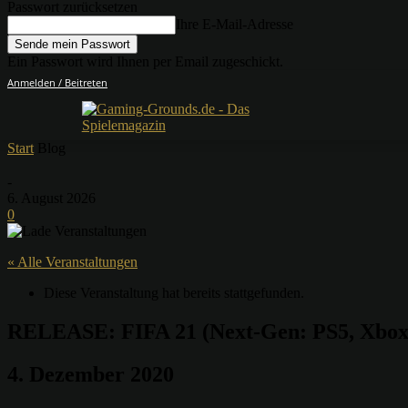
Passwort zurücksetzen
Ihre E-Mail-Adresse
Ein Passwort wird Ihnen per Email zugeschickt.
Anmelden / Beitreten
Start
Blog
-
6. August 2026
0
« Alle Veranstaltungen
Diese Veranstaltung hat bereits stattgefunden.
RELEASE: FIFA 21 (Next-Gen: PS5, Xbox 
4. Dezember 2020