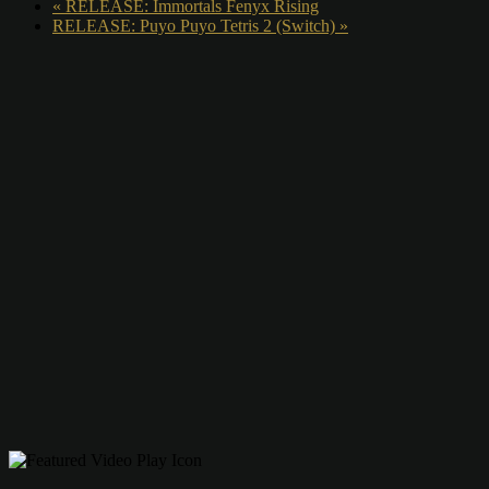
«
RELEASE: Immortals Fenyx Rising
RELEASE: Puyo Puyo Tetris 2 (Switch)
»