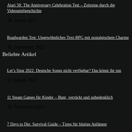
Atari 50: The Anniversary Celebration Test – Zeitreise durch die
Videospielgeschichte
24. Januar 2023
Roadwarden Test: Ungewöhnliches Text-RPG mit nostalgischem Charme
16. September 2022
Beliebte Artikel
Let’s Sing 2022: Deutsche Songs nicht verfügbar? Das könnt ihr tun
12. Januar 2022
11 Steam Games für Kinder – Bunt, verrückt und unbedenklich
26. November 2021
7 Days to Die: Survival Guide – Tipps für blutige Anfänger