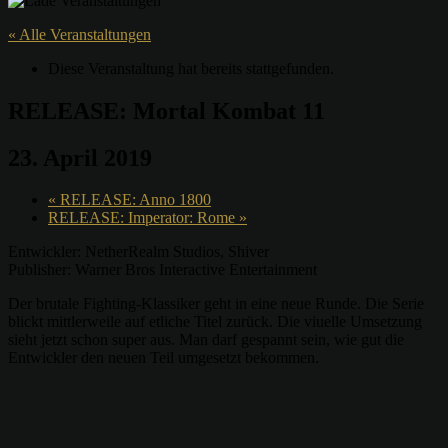
« Alle Veranstaltungen
Diese Veranstaltung hat bereits stattgefunden.
RELEASE: Mortal Kombat 11
23. April 2019
«
RELEASE: Anno 1800
RELEASE: Imperator: Rome
»
Entwickler: NetherRealm Studios, Shiver
Publisher: Warner Bros Interactive Entertainment
Der brutale Fighting-Klassiker geht in eine neue Runde. Die Serie
blickt mittlerweile auf etliche Titel zurück. Die viuelle Umsetzung
sieht jetzt schon super aus. Man darf gespannt sein, wie gut die
Entwickler den neuen Teil umgesetzt bekommen.