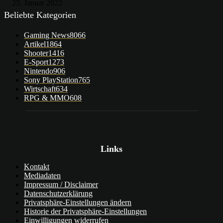
25. Januar 2022
Beliebte Kategorien
Gaming News
8066
Artikel
1864
Shooter
1416
E-Sport
1273
Nintendo
906
Sony PlayStation
765
Wirtschaft
634
RPG & MMO
608
Links
Kontakt
Mediadaten
Impressum / Disclaimer
Datenschutzerklärung
Privatsphäre-Einstellungen ändern
Historie der Privatsphäre-Einstellungen
Einwilligungen widerrufen