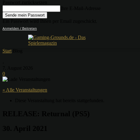
Passwort zurücksetzen
Ihre E-Mail-Adresse
Ein Passwort wird Ihnen per Email zugeschickt.
Anmelden / Beitreten
Start
Blog
-
7. August 2026
0
« Alle Veranstaltungen
Diese Veranstaltung hat bereits stattgefunden.
RELEASE: Returnal (PS5)
30. April 2021