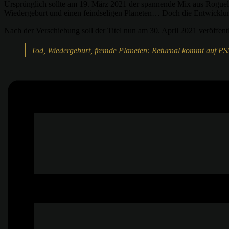
Ursprünglich sollte am 19. März 2021 der spannende Mix aus Roguelik
Wiedergeburt und einen feindseligen Planeten… Doch die Entwicklung
Nach der Verschiebung soll der Titel nun am 30. April 2021 veröffent
Tod, Wiedergeburt, fremde Planeten: Returnal kommt auf PS