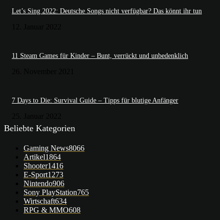
Let’s Sing 2022: Deutsche Songs nicht verfügbar? Das könnt ihr tun
12. Januar 2022
11 Steam Games für Kinder – Bunt, verrückt und unbedenklich
26. November 2021
7 Days to Die: Survival Guide – Tipps für blutige Anfänger
25. Januar 2022
Beliebte Kategorien
Gaming News
8066
Artikel
1864
Shooter
1416
E-Sport
1273
Nintendo
906
Sony PlayStation
765
Wirtschaft
634
RPG & MMO
608