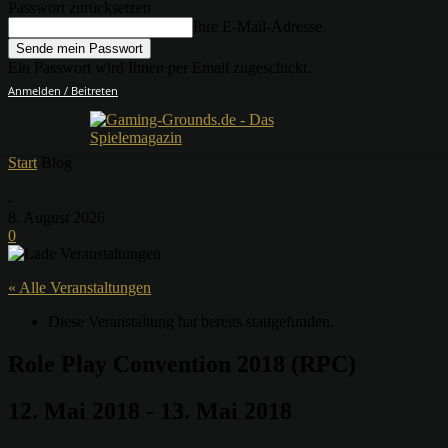
Passwort zurücksetzen
Ihre E-Mail-Adresse
Ein Passwort wird Ihnen per Email zugeschickt.
Anmelden / Beitreten
Start
Blog
-
8. August 2026
0
« Alle Veranstaltungen
Diese Veranstaltung hat bereits stattgefunden.
Role Play Convention 2018 (RPC)
12. Mai 2018
-
13. Mai 2018