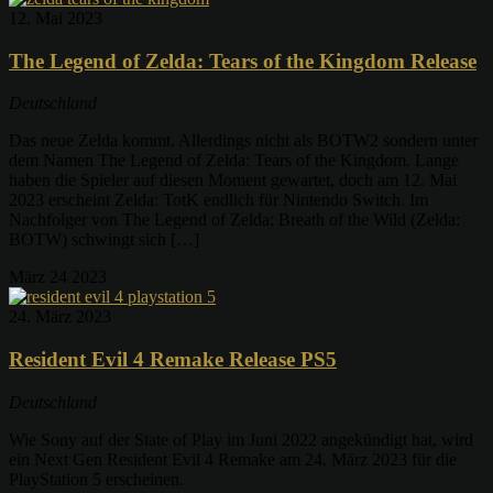
12. Mai 2023
The Legend of Zelda: Tears of the Kingdom Release
Deutschland
Das neue Zelda kommt. Allerdings nicht als BOTW2 sondern unter
dem Namen The Legend of Zelda: Tears of the Kingdom. Lange
haben die Spieler auf diesen Moment gewartet, doch am 12. Mai
2023 erscheint Zelda: TotK endlich für Nintendo Switch. Im
Nachfolger von The Legend of Zelda: Breath of the Wild (Zelda:
BOTW) schwingt sich […]
März
24
2023
24. März 2023
Resident Evil 4 Remake Release PS5
Deutschland
Wie Sony auf der State of Play im Juni 2022 angekündigt hat, wird
ein Next Gen Resident Evil 4 Remake am 24. März 2023 für die
PlayStation 5 erscheinen.