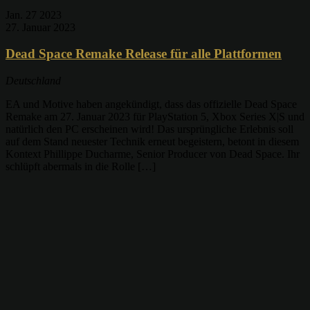
Jan.
27
2023
27. Januar 2023
Dead Space Remake Release für alle Plattformen
Deutschland
EA und Motive haben angekündigt, dass das offizielle Dead Space
Remake am 27. Januar 2023 für PlayStation 5, Xbox Series X|S und
natürlich den PC erscheinen wird! Das ursprüngliche Erlebnis soll
auf dem Stand neuester Technik erneut begeistern, betont in diesem
Kontext Phillippe Ducharme, Senior Producer von Dead Space. Ihr
schlüpft abermals in die Rolle […]