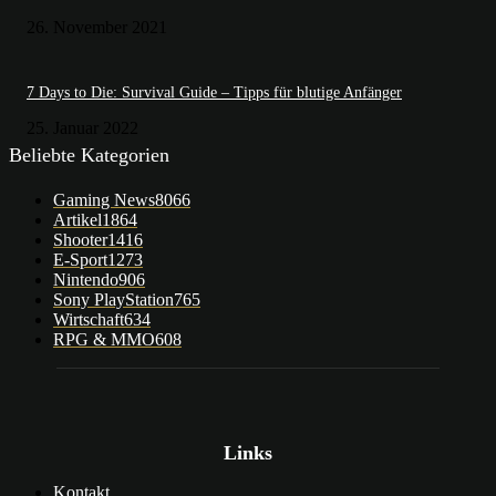
26. November 2021
7 Days to Die: Survival Guide – Tipps für blutige Anfänger
25. Januar 2022
Beliebte Kategorien
Gaming News
8066
Artikel
1864
Shooter
1416
E-Sport
1273
Nintendo
906
Sony PlayStation
765
Wirtschaft
634
RPG & MMO
608
Links
Kontakt