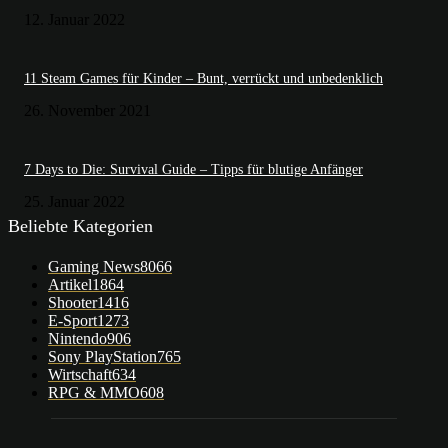
12. Januar 2022
11 Steam Games für Kinder – Bunt, verrückt und unbedenklich
26. November 2021
7 Days to Die: Survival Guide – Tipps für blutige Anfänger
25. Januar 2022
Beliebte Kategorien
Gaming News
8066
Artikel
1864
Shooter
1416
E-Sport
1273
Nintendo
906
Sony PlayStation
765
Wirtschaft
634
RPG & MMO
608