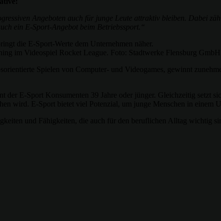
ative:
rogressiven Angeboten auch für junge Leute attraktiv bleiben. Dabei zä
uch ein E-Sport-Angebot beim Betriebssport.“
ining im Videospiel Rocket League. Foto: Stadtwerke Flensburg GmbH
erbsorientierte Spielen von Computer- und Videogames, gewinnt zuneh
t der E-Sport Konsumenten 39 Jahre oder jünger. Gleichzeitig setzt s
en wird. E-Sport bietet viel Potenzial, um junge Menschen in einem Um
gkeiten und Fähigkeiten, die auch für den beruflichen Alltag wichtig si