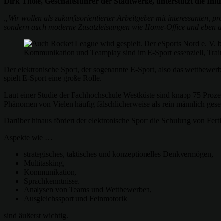
Dirk Thole, Geschäftsführer der Stadtwerke, unterstützt die Initi
„Wir wollen als zukunftsorientierter Arbeitgeber mit interessanten, p
sondern auch moderne Zusatzleistungen wie Home-Office und eben a
Kommunikation und Teamplay sind im E-Sport essenziell, Tra
Der elektronische Sport, der sogenannte E-Sport, also das wettbew
spielt E-Sport eine große Rolle.
Laut einer Studie der Fachhochschule Westküste sind knapp 75 Prozen
Phänomen von Vielen häufig fälschlicherweise als rein männlich geseh
Darüber hinaus fördert der elektronische Sport die Schulung von Ferti
Aspekte wie …
strategisches, taktisches und konzeptionelles Denkvermögen,
Multitasking,
Kommunikation,
Sprachkenntnisse,
Analysen von Teams und Wettbewerben,
Ausgleichssport und Feinmotorik
sind äußerst wichtig.