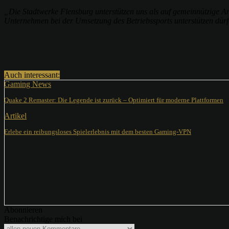
„Die Stadtwerke Flensburg unterstützen uns als auf gemeinnützige Arb
Unternehmen bei der Umsetzung des Betriebssports unterstützen dür
Teilen
Auch interessant:
Gaming News
Quake 2 Remaster: Die Legende ist zurück – Optimiert für moderne Plattformen
Artikel
Erlebe ein reibungsloses Spielerlebnis mit dem besten Gaming-VPN
Abonnieren
Benachrichtige mich bei