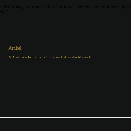
eit ausgelegten Verein seit vielen Jahren. Wir freuen uns daher sehr, 
fen.“
Artikel
MAG-C wächst: ab 2024 in zwei Hallen der Messe Erfurt