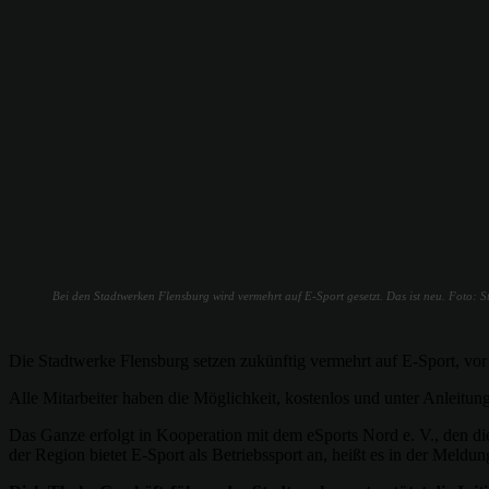
Bei den Stadtwerken Flensburg wird vermehrt auf E-Sport gesetzt. Das ist neu. Foto:
Die Stadtwerke Flensburg setzen zukünftig vermehrt auf E-Sport, vor 
Alle Mitarbeiter haben die Möglichkeit, kostenlos und unter Anleitun
Das Ganze erfolgt in Kooperation mit dem eSports Nord e. V., den d
der Region bietet E-Sport als Betriebssport an, heißt es in der Meldun