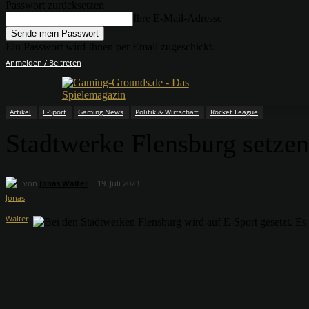
Passwort zurücksetzen
Ihre E-Mail-Adresse
Ein Passwort wird Ihnen per Email zugeschickt.
Anmelden / Beitreten
Artikel
E-Sport
Gaming News
Politik & Wirtschaft
Rocket League
Stadtwerke Flensburg setzen
von
Jonas Walter
19. Juli 2023