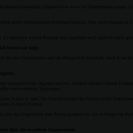
nd dringend benötigtes Digital-Know-How ins Unternehmen tragen. Zusät
 allem durch internationales Publikum besucht. Aber auch regional ist
en. Es sind auch weitere Projekte und Angebote im E-Sport-Kontext gepl
ch hierzu wie folgt:
ale für das Unternehmen und die Belegschaft bereithält. Auch in Sac
rgänzt:
 nur ein zusätzliches Angebot machen, sondern darüber hinaus Fertigk
kaffine und motivierte Zielgruppe.“
orts Nord e.V. statt. Die Räumlichkeiten des Vereins in der Friesisch
itere E-Sport Zentren.
, dass das Angebot für jede Person geeignet ist, von Anfänger bis Prof
tert über die erweiterte Kooperation: