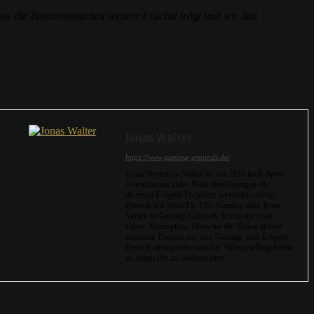
dass die Zusammenarbeit weitere Früchte trägt und wir das
Jonas Walter
https://www.gaming-grounds.de/
Jonas 'Syncerus' Walter ist seit 2010 im E-Sport-
Journalismus aktiv. Nach Beteiligungen an
diversen E-Sport-Projekten im redaktionellen
Bereich wie MaseTV, ESC Gaming oder Team
Vertex ist Gaming-Grounds.de nun die erste
eigene Konzeption. Diese hat die Vision aktuell
relevante Themen aus dem Gaming- und E-Sport-
Bereich aufzugreifen und für Videospielbegeisterte
an einem Ort zu konzentrieren.