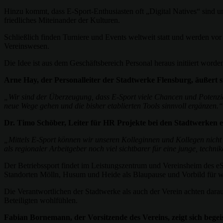
Hinzu kommt, dass E-Sport-Enthusiasten oft „Digital Natives“ sind u
friedliches Miteinander der Kulturen.
Schließlich finden Turniere und Events weltweit statt und werden vor
Vereinswesen.
Die Idee ist aus dem Geschäftsbereich Personal heraus initiiert word
Arne Hay, der Personalleiter der Stadtwerke Flensburg, äußert si
„Wir sind der Überzeugung, dass E-Sport viele Chancen und Potenzi
neue Wege gehen und die bisher etablierten Tools sinnvoll ergänzen.“
Dr. Timo Schöber, Leiter für HR Projekte bei den Stadtwerken e
„Mittels E-Sport können wir unseren Kolleginnen und Kollegen nicht
als regionaler Arbeitgeber noch viel sichtbarer für eine junge, techni
Der Betriebssport findet im Leistungszentrum und Vereinsheim des eSp
Standorten Mölln, Husum und Heide als Blaupause und Vorbild für we
Die Verantwortlichen der Stadtwerke als auch der Verein achten darauf
Beteiligten wohlfühlen.
Fabian Bornemann, der Vorsitzende des Vereins, zeigt sich begeis