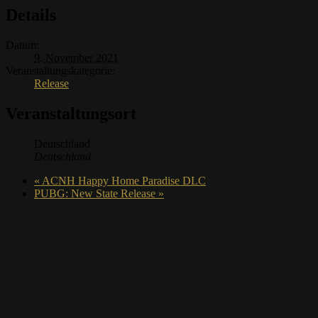
Details
Datum:
9. November 2021
Veranstaltungskategorie:
Release
Veranstaltungsort
Deutschland
Deutschland
«
ACNH Happy Home Paradise DLC
PUBG: New State Release
»