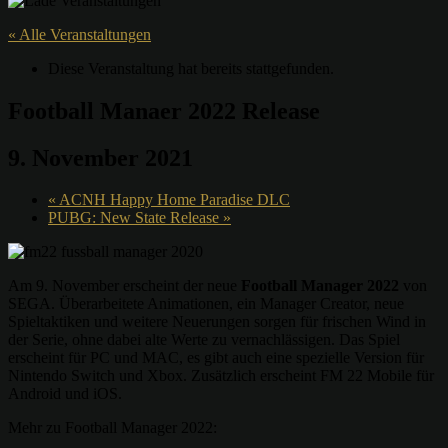
« Alle Veranstaltungen
Diese Veranstaltung hat bereits stattgefunden.
Football Manaer 2022 Release
9. November 2021
«
ACNH Happy Home Paradise DLC
PUBG: New State Release
»
Am 9. November erscheint der neue
Football Manager 2022
von
SEGA. Überarbeitete Animationen, ein Manager Creator, neue
Spieltaktiken und weitere Neuerungen sorgen für frischen Wind in
der Serie, ohne dabei alte Werte zu vernachlässigen. Das Spiel
erscheint für PC und MAC, es gibt auch eine spezielle Version für
Nintendo Switch und Xbox. Zusätzlich erscheint FM 22 Mobile für
Android und iOS.
Mehr zu Football Manager 2022: