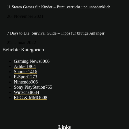
11 Steam Games für Kinder – Bunt, verrückt und unbedenklich
26. November 2021
7 Days to Die: Survival Guide – Tipps für blutige Anfänger
25. Januar 2022
Beliebte Kategorien
Gaming News
8066
Artikel
1864
Shooter
1416
E-Sport
1273
Nintendo
906
Sony PlayStation
765
Wirtschaft
634
RPG & MMO
608
Links