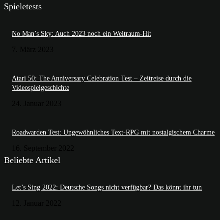
Spieletests
No Man’s Sky: Auch 2023 noch ein Weltraum-Hit
7. März 2023
Atari 50: The Anniversary Celebration Test – Zeitreise durch die
Videospielgeschichte
24. Januar 2023
Roadwarden Test: Ungewöhnliches Text-RPG mit nostalgischem Charme
16. September 2022
Beliebte Artikel
Let’s Sing 2022: Deutsche Songs nicht verfügbar? Das könnt ihr tun
12. Januar 2022