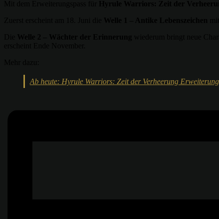
Mit dem Erweiterungspass für
Hyrule Warriors: Zeit der Verheer
Zuerst erscheint am 18. Juni die
Welle 1 – Antike Lebenszeichen
mit
Die
Welle 2 – Wächter der Erinnerung
wiederum bringt neue Charak
erscheint Ende November.
Mehr dazu:
Ab heute: Hyrule Warriors: Zeit der Verheerung Erweiterung