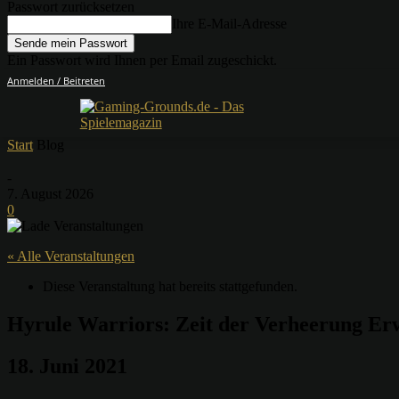
Passwort zurücksetzen
Ihre E-Mail-Adresse
Ein Passwort wird Ihnen per Email zugeschickt.
Anmelden / Beitreten
Start
Blog
-
7. August 2026
0
« Alle Veranstaltungen
Diese Veranstaltung hat bereits stattgefunden.
Hyrule Warriors: Zeit der Verheerung Erw
18. Juni 2021