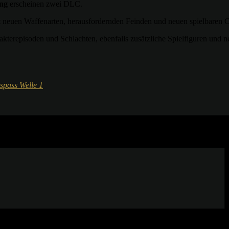
ung
erscheinen zwei DLC.
 neuen Waffenarten, herausfordernden Feinden und neuen spielbaren Ch
terepisoden und Schlachten, ebenfalls zusätzliche Spielfiguren und n
spass Welle 1