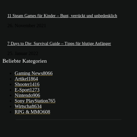
11 Steam Games für Kinder – Bunt, verrückt und unbedenklich
26. November 2021
7 Days to Die: Survival Guide – Tipps für blutige Anfänger
25. Januar 2022
Beliebte Kategorien
Gaming News
8066
Artikel
1864
Shooter
1416
E-Sport
1273
Nintendo
906
Sony PlayStation
765
Wirtschaft
634
RPG & MMO
608