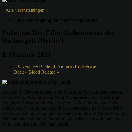
« Alle Veranstaltungen
Diese Veranstaltung hat bereits stattgefunden.
Pokémon Der Film: Geheimnisse des
Dschungels (Netflix)
8. Oktober 2021
«
Severance: Blade of Darkness Re-Release
Back 4 Blood Release
»
Ab dem 8. Oktober können sich Pokemon-Fans auf einen neuen
Film freuen.
Pokémon Der Film: Geheimnisse des Dschungels
(englisch:
Pokémon the Movie: Secrets of the Jungle
) erscheint
exklusiv auf Netflix und erzählt eine spannende neue Geschichte:
Koko wächst im Dschungel mit einem Zarude auf. Als er Ash und
Pikachu kennenlernt, erfährt er von der Menschenwelt und einem
Vorhaben, das seine Heimat bedroht.