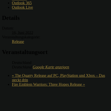
Outlook 365
Outlook Live
Details
Datum:
16. Juni 2022
Veranstaltungskategorie:
Release
Veranstaltungsort
Deutschland
Deutschland
Google Karte anzeigen
«
The Quarry Release auf PC, PlayStation und Xbox – Das
steckt drin
Fire Emblem Warriors: Three Hopes Release
»