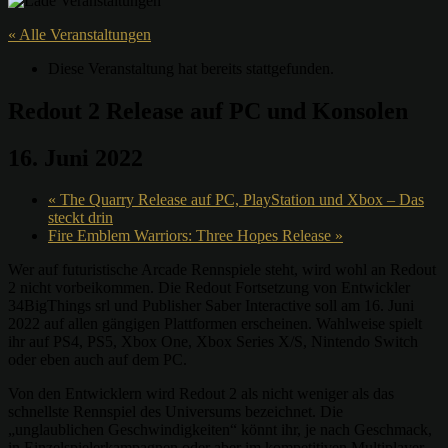
« Alle Veranstaltungen
Diese Veranstaltung hat bereits stattgefunden.
Redout 2 Release auf PC und Konsolen
16. Juni 2022
«
The Quarry Release auf PC, PlayStation und Xbox – Das
steckt drin
Fire Emblem Warriors: Three Hopes Release
»
Wer auf futuristische Arcade Rennspiele steht, wird wohl an Redout
2 nicht vorbeikommen. Die Redout Fortsetzung von Entwickler
34BigThings srl und Publisher Saber Interactive soll am 16. Juni
2022 auf allen gängigen Plattformen erscheinen. Wahlweise spielt
ihr auf PS4, PS5, Xbox One, Xbox Series X/S, Nintendo Switch
oder eben auch auf dem PC.
Von den Entwicklern wird Redout 2 als nicht weniger als das
schnellste Rennspiel des Universums bezeichnet. Die
„unglaublichen Geschwindigkeiten“ könnt ihr, je nach Geschmack,
in Einzelspielerkampagnen oder aber im kompetitiven Multiplayer