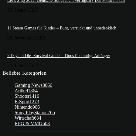
Let’s Sing 2022: Deutsche Songs nicht verfügbar? Das könnt ihr tun
12. Januar 2022
11 Steam Games für Kinder – Bunt, verrückt und unbedenklich
26. November 2021
7 Days to Die: Survival Guide – Tipps für blutige Anfänger
25. Januar 2022
Beliebte Kategorien
Gaming News
8066
Artikel
1864
Shooter
1416
E-Sport
1273
Nintendo
906
Sony PlayStation
765
Wirtschaft
634
RPG & MMO
608