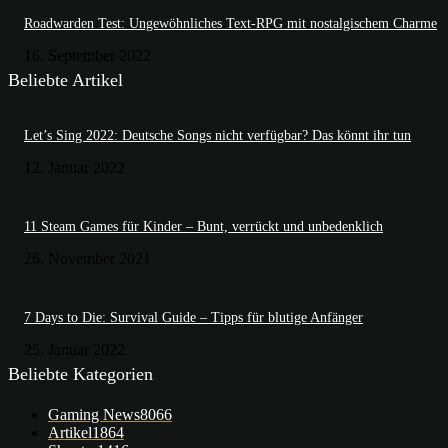
Roadwarden Test: Ungewöhnliches Text-RPG mit nostalgischem Charme
16. September 2022
Beliebte Artikel
Let’s Sing 2022: Deutsche Songs nicht verfügbar? Das könnt ihr tun
12. Januar 2022
11 Steam Games für Kinder – Bunt, verrückt und unbedenklich
26. November 2021
7 Days to Die: Survival Guide – Tipps für blutige Anfänger
25. Januar 2022
Beliebte Kategorien
Gaming News
8066
Artikel
1864