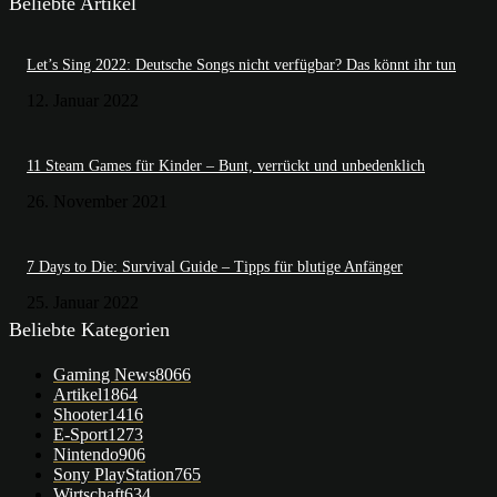
Beliebte Artikel
Let’s Sing 2022: Deutsche Songs nicht verfügbar? Das könnt ihr tun
12. Januar 2022
11 Steam Games für Kinder – Bunt, verrückt und unbedenklich
26. November 2021
7 Days to Die: Survival Guide – Tipps für blutige Anfänger
25. Januar 2022
Beliebte Kategorien
Gaming News
8066
Artikel
1864
Shooter
1416
E-Sport
1273
Nintendo
906
Sony PlayStation
765
Wirtschaft
634