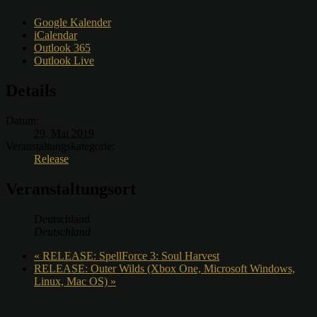
Google Kalender
iCalendar
Outlook 365
Outlook Live
Details
Datum:
29. Mai 2019
Veranstaltungskategorie:
Release
Veranstaltungsort
Deutschland
Deutschland
«
RELEASE: SpellForce 3: Soul Harvest
RELEASE: Outer Wilds (Xbox One, Microsoft Windows,
Linux, Mac OS)
»