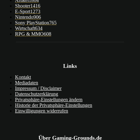
Artikel
1864
Shooter
1416
E-Sport
1273
Nintendo
906
Sony PlayStation
765
Wirtschaft
634
RPG & MMO
608
Links
Kontakt
Mediadaten
Impressum / Disclaimer
Datenschutzerklärung
Privatsphäre-Einstellungen ändern
Historie der Privatsphäre-Einstellungen
Einwilligungen widerrufen
Über Gaming-Grounds.de