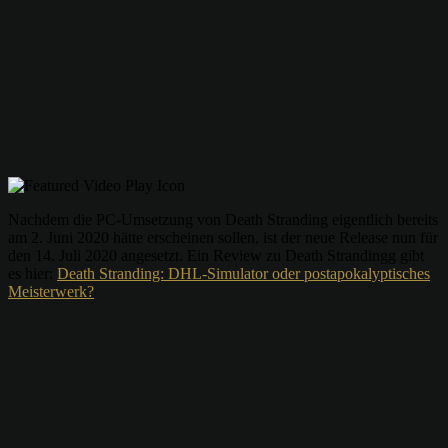
Nachdem die PC-Umsetzung von Death Stranding eigentlich bereits
am 2. Juni 2020 hätte erscheinen sollen, ist der neue Release nun für
den 14. Juli 2020 angesetzt. Ein Review zu Death Strandingg gibt
es hier:
Death Stranding: DHL-Simulator oder postapokalyptisches
Meisterwerk?