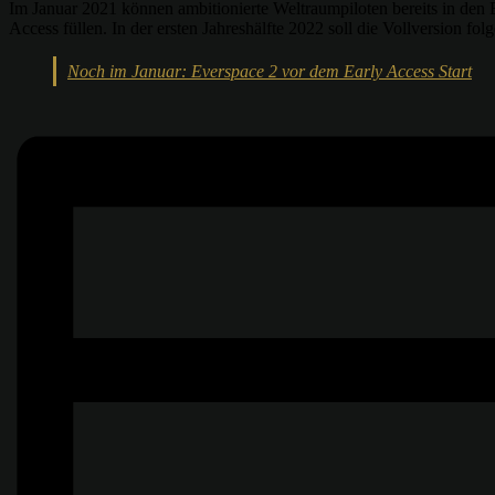
Im Januar 2021 können ambitionierte Weltraumpiloten bereits in den 
Access füllen. In der ersten Jahreshälfte 2022 soll die Vollversion folg
Noch im Januar: Everspace 2 vor dem Early Access Start