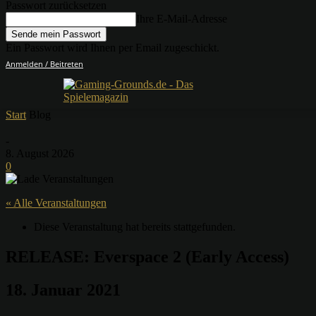
Passwort zurücksetzen
Ihre E-Mail-Adresse
Ein Passwort wird Ihnen per Email zugeschickt.
Anmelden / Beitreten
Start
Blog
-
8. August 2026
0
« Alle Veranstaltungen
Diese Veranstaltung hat bereits stattgefunden.
RELEASE: Everspace 2 (Early Access)
18. Januar 2021