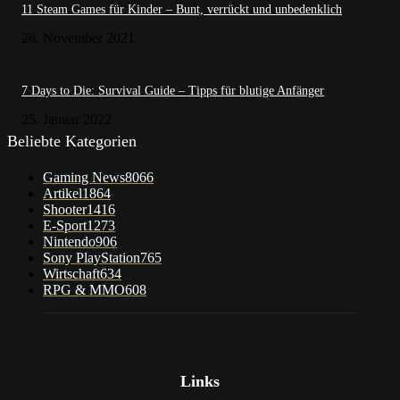
11 Steam Games für Kinder – Bunt, verrückt und unbedenklich
26. November 2021
7 Days to Die: Survival Guide – Tipps für blutige Anfänger
25. Januar 2022
Beliebte Kategorien
Gaming News
8066
Artikel
1864
Shooter
1416
E-Sport
1273
Nintendo
906
Sony PlayStation
765
Wirtschaft
634
RPG & MMO
608
Links