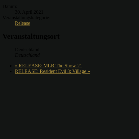
Datum:
30. April 2021
Veranstaltungskategorie:
Release
Veranstaltungsort
Deutschland
Deutschland
«
RELEASE: MLB The Show 21
RELEASE: Resident Evil 8: Village
»