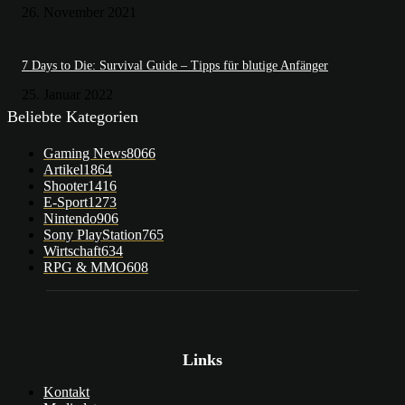
26. November 2021
7 Days to Die: Survival Guide – Tipps für blutige Anfänger
25. Januar 2022
Beliebte Kategorien
Gaming News
8066
Artikel
1864
Shooter
1416
E-Sport
1273
Nintendo
906
Sony PlayStation
765
Wirtschaft
634
RPG & MMO
608
Links
Kontakt