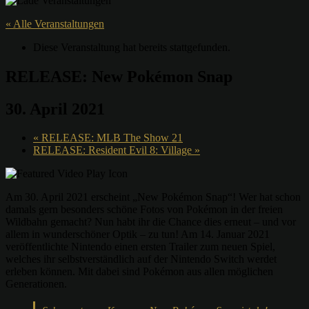
« Alle Veranstaltungen
Diese Veranstaltung hat bereits stattgefunden.
RELEASE: New Pokémon Snap
30. April 2021
«
RELEASE: MLB The Show 21
RELEASE: Resident Evil 8: Village
»
Am 30. April 2021 erscheint „New Pokémon Snap“! Wer hat schon
damals gern besonders schöne Fotos von Pokémon in der freien
Wildbahn gemacht? Nun habt ihr die Chance dies erneut – und vor
allem in wunderschöner Optik – zu tun! Am 14. Januar 2021
veröffentlichte Nintendo einen ersten Trailer zum neuen Spiel,
welches ihr selbstverständlich auf der Nintendo Switch werdet
erleben können. Mit dabei sind Pokémon aus allen möglichen
Generationen.