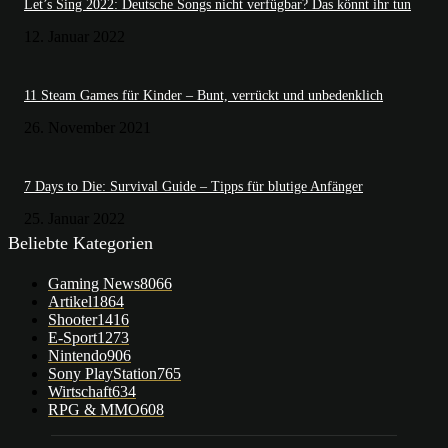
Let’s Sing 2022: Deutsche Songs nicht verfügbar? Das könnt ihr tun
12. Januar 2022
11 Steam Games für Kinder – Bunt, verrückt und unbedenklich
26. November 2021
7 Days to Die: Survival Guide – Tipps für blutige Anfänger
25. Januar 2022
Beliebte Kategorien
Gaming News
8066
Artikel
1864
Shooter
1416
E-Sport
1273
Nintendo
906
Sony PlayStation
765
Wirtschaft
634
RPG & MMO
608