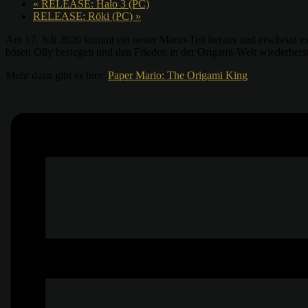
«
RELEASE: Halo 3 (PC)
RELEASE: Röki (PC)
»
Am 17. Juli 2020 kommt ein neuer Mario-Teil heraus und erscheint ex
bösen Olly besiegen und den Frieden in der Origami-Welt wiederherst
Mehr dazu gibt es hier:
Paper Mario: The Origami King