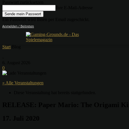
Passwort zurücksetzen
Ihre E-Mail-Adresse
Ein Passwort wird Ihnen per Email zugeschickt.
Anmelden / Beitreten
Start
Blog
-
6. August 2026
0
« Alle Veranstaltungen
Diese Veranstaltung hat bereits stattgefunden.
RELEASE: Paper Mario: The Origami Kin
17. Juli 2020