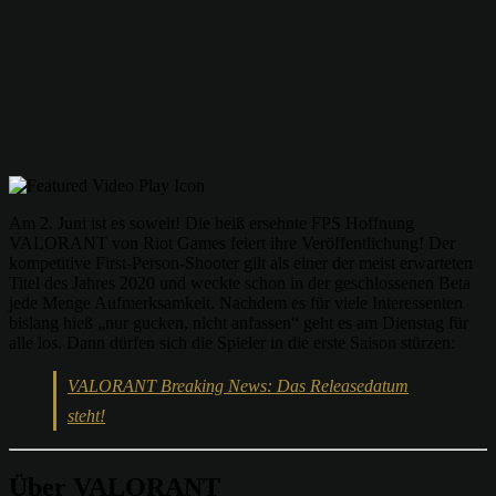
Am 2. Juni ist es soweit! Die heiß ersehnte FPS Hoffnung
VALORANT von Riot Games feiert ihre Veröffentlichung! Der
kompetitive First-Person-Shooter gilt als einer der meist erwarteten
Titel des Jahres 2020 und weckte schon in der geschlossenen Beta
jede Menge Aufmerksamkeit. Nachdem es für viele Interessenten
bislang hieß „nur gucken, nicht anfassen“ geht es am Dienstag für
alle los. Dann dürfen sich die Spieler in die erste Saison stürzen:
VALORANT Breaking News: Das Releasedatum
steht!
Über VALORANT