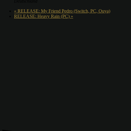
Deutschland
«
RELEASE: My Friend Pedro (Switch, PC, Ouya)
RELEASE: Heavy Rain (PC)
»