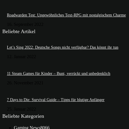
Roadwarden Test: Ungewöhnliches Text-RPG mit nostalgischem Charme
16. September 2022
Beliebte Artikel
Let’s Sing 2022: Deutsche Songs nicht verfügbar? Das könnt ihr tun
12. Januar 2022
11 Steam Games für Kinder – Bunt, verrückt und unbedenklich
26. November 2021
7 Days to Die: Survival Guide – Tipps für blutige Anfänger
25. Januar 2022
Beliebte Kategorien
Gaming News
8066