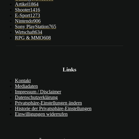
Artikel
1864
Shooter
1416
E-Sport
1273
Nintendo
906
Sony PlayStation
765
Wirtschaft
634
RPG & MMO
608
Links
Kontakt
Mediadaten
Impressum / Disclaimer
Datenschutzerklärung
Privatsphäre-Einstellungen ändern
Historie der Privatsphäre-Einstellungen
Einwilligungen widerrufen