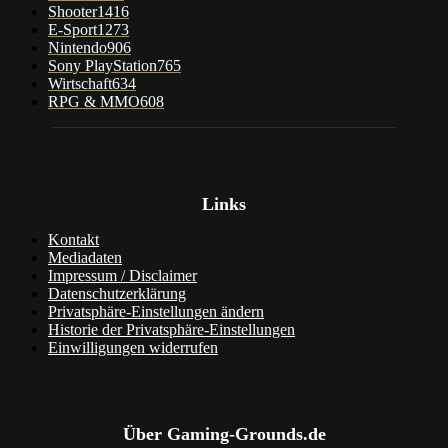
Shooter
1416
E-Sport
1273
Nintendo
906
Sony PlayStation
765
Wirtschaft
634
RPG & MMO
608
Links
Kontakt
Mediadaten
Impressum / Disclaimer
Datenschutzerklärung
Privatsphäre-Einstellungen ändern
Historie der Privatsphäre-Einstellungen
Einwilligungen widerrufen
Über Gaming-Grounds.de