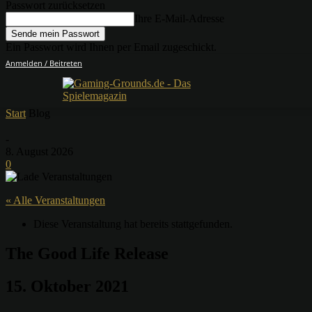
Passwort zurücksetzen
Ihre E-Mail-Adresse
Ein Passwort wird Ihnen per Email zugeschickt.
Anmelden / Beitreten
Start
Blog
-
8. August 2026
0
« Alle Veranstaltungen
Diese Veranstaltung hat bereits stattgefunden.
The Good Life Release
15. Oktober 2021