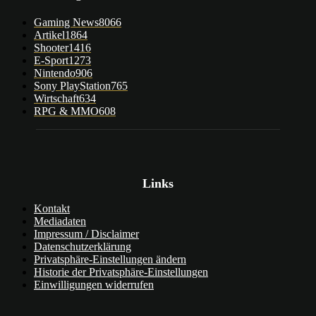
Gaming News
8066
Artikel
1864
Shooter
1416
E-Sport
1273
Nintendo
906
Sony PlayStation
765
Wirtschaft
634
RPG & MMO
608
Links
Kontakt
Mediadaten
Impressum / Disclaimer
Datenschutzerklärung
Privatsphäre-Einstellungen ändern
Historie der Privatsphäre-Einstellungen
Einwilligungen widerrufen