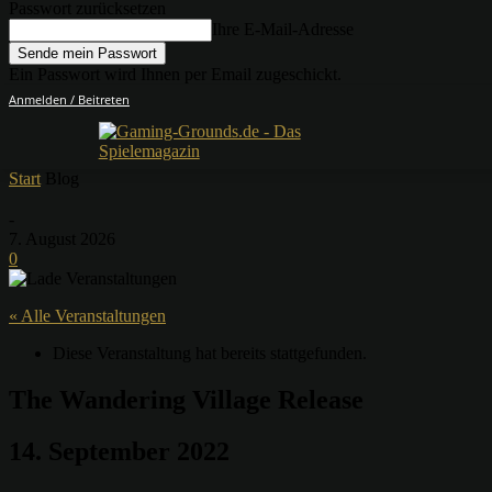
Passwort zurücksetzen
Ihre E-Mail-Adresse
Ein Passwort wird Ihnen per Email zugeschickt.
Anmelden / Beitreten
Start
Blog
-
7. August 2026
0
« Alle Veranstaltungen
Diese Veranstaltung hat bereits stattgefunden.
The Wandering Village Release
14. September 2022