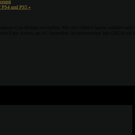
 kommt
uf PS4 und PS5
»
nderen City-Builder erschaffen. Mit viel Ghibli-Charme entführt euch 
 Steam Early Access am 14. September. Im kommenden Jahr (2023) soll 