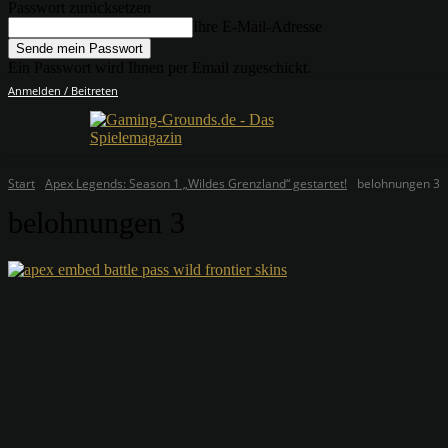
Passwort zurücksetzen
Ihre E-Mail-Adresse
Ein Passwort wird Ihnen per Email zugeschickt.
Anmelden / Beitreten
Start
Apex Legends: Season 1 „Wildes Grenzland“ gestartet!
belohnungen 3
belohnungen 3