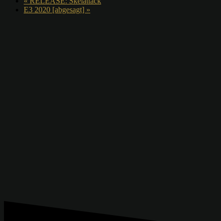
«
RELEASE: Skelattack
E3 2020 [abgesagt]
»