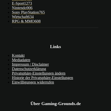
E-Sport
1273
Nintendo
906
Sony PlayStation
765
Wirtschaft
634
RPG & MMO
608
Links
Kontakt
Mediadaten
Impressum / Disclaimer
Datenschutzerklärung
Privatsphäre-Einstellungen ändern
Historie der Privatsphäre-Einstellungen
Einwilligungen widerrufen
Über Gaming-Grounds.de