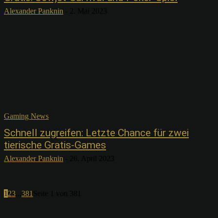
Alexander Panknin
-
2. Mai 2023
Gaming News
Schnell zugreifen: Letzte Chance für zwei
tierische Gratis-Games
Alexander Panknin
-
26. April 2023
1
2
3
...
381
Seite 1 von 381