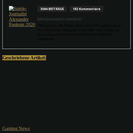
3044 BEITRÄGE
182 Kommentare
https://www.gaming-grounds.de/
1985 geboren. Mit Doom, Quake und SNES aufgewachsen.
War selbst in der Indiegames-Szene aktiv und schreibt nun
auf gaming-grounds.de über seine große Leidenschaft:
Videospiele.
Geschriebene Artikel:
Gaming News