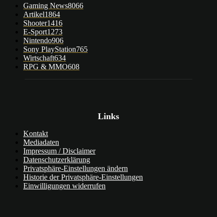
Gaming News
8066
Artikel
1864
Shooter
1416
E-Sport
1273
Nintendo
906
Sony PlayStation
765
Wirtschaft
634
RPG & MMO
608
Links
Kontakt
Mediadaten
Impressum / Disclaimer
Datenschutzerklärung
Privatsphäre-Einstellungen ändern
Historie der Privatsphäre-Einstellungen
Einwilligungen widerrufen