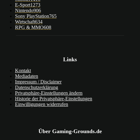
E-Sport
1273
Nintendo
906
Sony PlayStation
765
Wirtschaft
634
RPG & MMO
608
Links
Kontakt
Mediadaten
Impressum / Disclaimer
Datenschutzerklärung
Privatsphäre-Einstellungen ändern
Historie der Privatsphäre-Einstellungen
Einwilligungen widerrufen
Über Gaming-Grounds.de