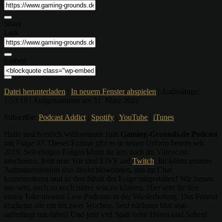
Share
Link
Embed
Datei herunterladen
|
In neuem Fenster abspielen
|
Audiolänge:
1:53:19
|
Aufgenommen am 31. März 2022
Subscribe:
Podcast Addict
|
Spotify
|
YouTube
|
iTunes
Hallo und herzlich willkommen zum
Gaming-Grounds.de Podcast
mit
Folge 37
. Dieses Format gibt es in seiner Urform bereits seit
2019. Seit einigen Folgen könnt ihr uns auch im Videocast
anschauen. Jetzt neu: Wir sind LIVE auf
Twitch
. Ihr könnt unserer
Aufnahmesession also direkt beiwohnen, uns im Chat
kommentieren und so den Inhalt der Folge mitgestalten! Wir freuen
uns sehr, euch so noch näher sein zu können. Hier seht ihr den
ersten Take unseres Live-Podcasts in der Wiederholung. Das Format
erscheint alle ein bis zwei Wochen. Seid nächstes Mal also
unbedingt mit dabei! Und jetzt viel Spaß beim Hören und Sehen!