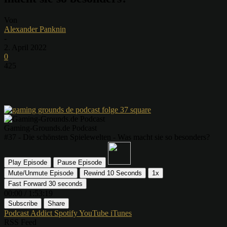
Von
Alexander Panknin
-
2. April 2022
0
425
Gaming-Grounds.de Podcast
#37 - Die schönsten Spielewelten - Was macht sie so besonders?
Play Episode
Pause Episode
Mute/Unmute Episode
Rewind 10 Seconds
1x
Fast Forward 30 seconds
00:00
/
1:53:19
Subscribe
Share
Podcast Addict
Spotify
YouTube
iTunes
RSS Feed