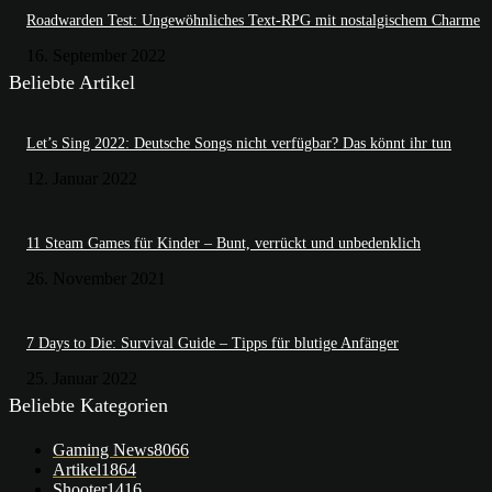
Roadwarden Test: Ungewöhnliches Text-RPG mit nostalgischem Charme
16. September 2022
Beliebte Artikel
Let’s Sing 2022: Deutsche Songs nicht verfügbar? Das könnt ihr tun
12. Januar 2022
11 Steam Games für Kinder – Bunt, verrückt und unbedenklich
26. November 2021
7 Days to Die: Survival Guide – Tipps für blutige Anfänger
25. Januar 2022
Beliebte Kategorien
Gaming News
8066
Artikel
1864
Shooter
1416