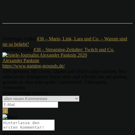
Vorheriger Artikel
#36 – Mario, Link, Lara und Co. – Warum sind
sie so beliebt?
Nächster Artikel
#38 – Streaming-Zeitalter: Twitch und Co.
Alexander Panknin
https://www.gaming-grounds.de/
1985 geboren. Mit Doom, Quake und SNES aufgewachsen. War
selbst in der Indiegames-Szene aktiv und schreibt nun auf gaming-
grounds.de über seine große Leidenschaft: Videospiele.
Abonnieren
Benachrichtige mich bei
0
Kommentare