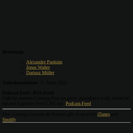
Besetzung:
Alexander Panknin
Jonas Walter
Dariusz Müller
Aufnahmedatum:
31. März 2022
Podcast-Feed / RSS-Feed:
Falls ihr unseren Gaming-Podcast gerne abonnieren wollt, könnt ihr
das mit folgender Feed-URL tun:
Podcast-Feed
Den Gaming-Grounds.de Podcast gibt es auch bei
iTunes
und
Spotify
.