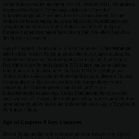
Game Studios endlich erscheint. Am 28. Oktober 2021, mit anderen
Worten diese Woche Donnerstag, dürfen sich Fans der
Echtzeitstrategie auf ein echtes Fest des Genres freuen. So viel
können wir bereits sagen, da es uns Microsoft freundlicherweise
ermöglicht hat, bereits vor dem Release ausführlich in Age of
Empires 4 hineinzuschauen und uns ein Bild von allen Bereichen
des Spiels zu gestalten.
Age of Empired 4 kann und wird dem Genre der Echtzeitstrategie
dabei helfen, wieder Boden gutzumachen in der hart umkämpften
Spielvielfalt sowie der Wahrnehmung der Fans und Community.
Das früher so große und populäre RTS-Genre hat keine leichten
Jahre hinter sich. Insbesondere auch die MOBAs (Multiplayer
Online Battle Arena) sind nicht unschuldig daran, dass ein Teil der
Community dem klassisch ebenfalls sehr kompetitiven Genre
zeitweilig den Rücken gekehrt hat. Doch „tot“ ist die
Echtzeitstrategie keineswegs. Einige Platzhirsche beweisen dies
nach wie vor. Zu diesen zählt auch jetzt schon Xbox Game Studios
unter anderem als Publisher der äußerst beliebten Age of Empires II:
Definitive Edition.
Age of Empires 4 Key Features
Diesen Status möchte und wird man mit dem Release von Age of