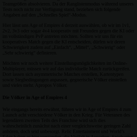
Teamgrößen absolvieren. Da der Ranglistenmodus während unseres
Tests noch nicht zur Verfügung stand, beziehen sich folgende
Angaben auf den „Schnelles Spiel“-Modus.
Hier lässt uns Age of Empires 4 derzeit auswählen, ob wir im 1v1,
2v2, 3v3 oder sogar 4v4 kooperativ mit Freunden gegen die KI oder
im vollständigen PvP antreten möchten. Sollten wir uns für ein
kooperatives Match gegen die KI entscheiden, dürfen wir deren
Schwierigkeit zudem auf „Einfach“, „Mittel“, „Schwierig“ oder
„Sehr schwierig“ definieren.
Möchten wir noch weitere Einstellungsmöglichkeiten im Online-
Multiplayer, müssen wir auf das individuelle Match zurückgreifen.
Dort lassen sich asymmetrische Matches erstellen, Kartentypen
sowie Siegbedingungen anpassen, gegnerische Völker einstellen
und vieles mehr. Apropos Völker.
Die Völker in Age of Empires 4
Wie eingangs bereits erwähnt, führen wir in Age of Empires 4 zum
Launch acht verschiedene Völker in den Krieg. Für Veteranen des
legendären zweiten Teils des Franchise wird sich dies
wahrscheinlich zunächst nach einer vergleichsweise geringen Zahl
anhören, doch seid unbesorgt. Relic Entertainment und World’s
Edge haben es hier verstanden, die Vielfalt in Aussehen, Spielweise,