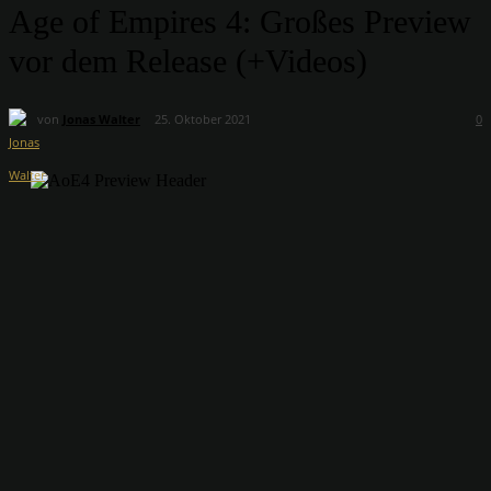
Age of Empires 4: Großes Preview
vor dem Release (+Videos)
von
Jonas Walter
25. Oktober 2021
0