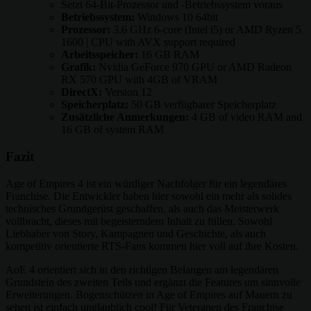
Setzt 64-Bit-Prozessor und -Betriebssystem voraus
Betriebssystem:
Windows 10 64bit
Prozessor:
3.6 GHz 6-core (Intel i5) or AMD Ryzen 5
1600 | CPU with AVX support required
Arbeitsspeicher:
16 GB RAM
Grafik:
Nvidia GeForce 970 GPU or AMD Radeon
RX 570 GPU with 4GB of VRAM
DirectX:
Version 12
Speicherplatz:
50 GB verfügbarer Speicherplatz
Zusätzliche Anmerkungen:
4 GB of video RAM and
16 GB of system RAM
Fazit
Age of Empires 4 ist ein würdiger Nachfolger für ein legendäres
Franchise. Die Entwickler haben hier sowohl ein mehr als solides
technisches Grundgerüst geschaffen, als auch das Meisterwerk
vollbracht, dieses mit begeisterndem Inhalt zu füllen. Sowohl
Liebhaber von Story, Kampagnen und Geschichte, als auch
kompetitiv orientierte RTS-Fans kommen hier voll auf ihre Kosten.
AoE 4 orientiert sich in den richtigen Belangen am legendären
Grundstein des zweiten Teils und ergänzt die Features um sinnvolle
Erweiterungen. Bogenschützen in Age of Empires auf Mauern zu
sehen ist einfach unglaublich cool! Für Veteranen des Franchise