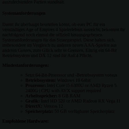
auszufechtenden Partien standhält.
Systemanforderungen
Damit ihr überhaupt beurteilen könnt, ob euer PC für ein
vernünftiges Age of Empires 4 Spielerlebnis ausreicht, bekommt ihr
nachfolgend noch einmal die offiziell herausgegebenen
Systemanforderungen für das Strategiespiel. Diese halten sich,
insbesondere im Vergleich zu anderen neuen AAA-Spielen aus
anderen Genres, zum Glück sehr in Grenzen. Einzig ein 64-Bit
Betriebssystem und DX 12 sind für AoE4 Pflicht.
Mindestanforderungen:
Setzt 64-Bit-Prozessor und -Betriebssystem voraus
Betriebssystem:
Windows 10 64bit
Prozessor:
Intel Core i5-6300U or AMD Ryzen 5
2400G | CPU with AVX support required
Arbeitsspeicher:
8 GB RAM
Grafik:
Intel HD 520 or AMD Radeon RX Vega 11
DirectX:
Version 12
Speicherplatz:
50 GB verfügbarer Speicherplatz
Empfohlene Hardware: