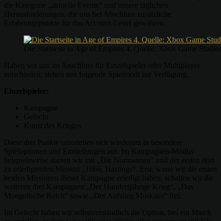
die Kategorie „aktuelle Events“ und unsere täglichen
Herausforderungen, die uns bei Abschluss zusätzliche
Erfahrungspunkte für das Account-Level gewähren.
Die Startseite in Age of Empires 4. Quelle: Xbox Game Studio
Haben wir uns im Anschluss für Einzelspieler oder Multiplayer
entschieden, stehen uns folgende Spielmodi zur Verfügung.
Einzelspieler:
Kampagne
Gefecht
Kunst des Krieges
Diese drei Punkte unterteilen sich wiederum in besondere
Spieloptionen und Einstellungen auf. Im Kampagnen-Modus
beispielsweise starten wir mit „Die Normannen“ und der ersten dort
zu erledigenden Mission „1066, Hastings“. Erst, wenn wir die ersten
beiden Missionen dieser Kampagne erledigt haben, schalten wir die
weiteren drei Kampagnen „Der Hundertjährige Krieg“, „Das
Mongolische Reich“ sowie „Der Aufstieg Moskaus“ frei.
Im Gefecht haben wir selbstverständlich die Option, frei ein Match