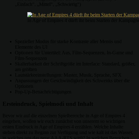
„Einfach“, „Mittel“, „Schwierig“)
In Age of Empires 4 dürft ihr beim Starten der Kampag
Spezieller Modus für starke Kontraste aller Menüs und
Elemente des UI
Optionen für Untertitel: Aus, Film-Sequenzen, In-Game und
Film-Sequenzen
Skalierbarkeit der Schriftgröße im Interface: Standard, größer,
am größten
Lautstärkeeinstellungen: Master, Musik, Sprache, SFX
Anpassungen der Geschwindigkeit des Schwenks über die
Optionen
Pop-Up-Benachrichtigungen
Ersteindruck, Spielmodi und Inhalt
Bevor wir auf die einzelnen Spielbereiche in Age of Empires 4
eingehen, wollen wir euch zunächst von unserem so wichtigen
ersten Eindruck in Age of Empires 4 erzählen. Welche Inhalte
stehen direkt zu Beginn zur Verfügung und wie kalt ist das Wasser,
in welches uns das neue AAA-RTS wirft? In welchen Bereichen