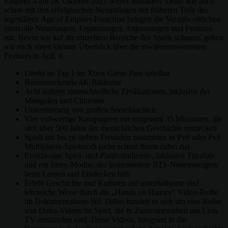
Empires 4 am 28. Oktober 2021 weiter ausbauen. Denn wie auch
schon mit den erfolgreichen Neuauflagen der früheren Teile des
legendären Age of Empires-Franchise bringen die Verantwortlichen
sinnvolle Neuerungen, Ergänzungen, Anpassungen und Features
mit. Bevor wir auf die einzelnen Bereiche des Spiels schauen, geben
wir euch einen kleinen Überblick über die erwähnenswertesten
Features in AoE 4.
Direkt an Tag 1 im Xbox Game Pass spielbar
Beeindruckende 4K-Bildtreue
Acht äußerst unterschiedliche Zivilisationen, inklusive der
Mongolen und Chinesen
Unterstützung von großen Seeschlachten
Vier vollwertige Kampagnen mit insgesamt 35 Missionen, die
sich über 500 Jahre der menschlichen Geschichte erstrecken
Spielt mit bis zu sieben Freunden zusammen in PvP oder PvE
Multiplayer-Spielmodi (oder schaut ihnen dabei zu)
Erstklassige Spiel- und Plattformdienste, inklusive Tutorials
und ein Story-Modus, der insbesondere RTS-Neueinsteigern
beim Lernen und Entdecken hilft
Erlebt Geschichte und Kulturen auf unterhaltsame und
lehrreiche Weise durch die „Hands on History“ Video-Reihe
im Dokumentations-Stil. Dabei handelt es sich um eine Reihe
von Doku-Videos im Spiel, die in Zusammenarbeit mit Lion
TV entstanden sind. Diese Videos, integriert in die