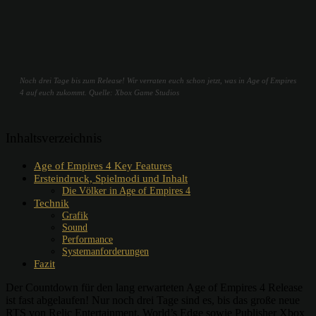
Noch drei Tage bis zum Release! Wir verraten euch schon jetzt, was in Age of Empires
4 auf euch zukommt. Quelle: Xbox Game Studios
Inhaltsverzeichnis
Age of Empires 4 Key Features
Ersteindruck, Spielmodi und Inhalt
Die Völker in Age of Empires 4
Technik
Grafik
Sound
Performance
Systemanforderungen
Fazit
Der Countdown für den lang erwarteten Age of Empires 4 Release
ist fast abgelaufen! Nur noch drei Tage sind es, bis das große neue
RTS von Relic Entertainment, World’s Edge sowie Publisher Xbox