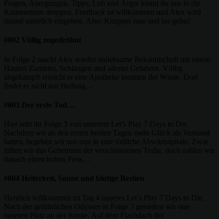
Fragen, Anregungen, Tipps, Lob und Ärger könnt ihr uns in die
Kommentare droppen. Feedback ist willkommen und Alex wird
darauf natürlich eingehen. Also: Knüppel raus und los gehts!
#002 Völlig zugedröhnt
In Folge 2 macht Alex wieder unliebsame Bekanntschaft mit einem
Haufen Zombies, Schlangen und allerlei Gefahren. Völlig
abgekämpft erreicht er eine Apotheke inmitten der Wüste. Dort
findet er nicht nur Heilung…
#003 Der erste Tod…
Hier seht ihr Folge 3 von unserem Let’s Play 7 Days to Die.
Nachdem wir an den ersten beiden Tagen mehr Glück als Verstand
hatten, begeben wir uns nun in eine tödliche Abwärtsspirale. Zwar
lüften wir das Geheimnis der verschlossenen Truhe, doch zahlen wir
danach einen hohen Preis…
#004 Heiterkeit, Sonne und blutige Bestien
Herzlich willkommen zu Tag 4 unseres Let’s Play 7 Days to Die.
Nach der gefährlichen Odyssee in Folge 3 genießen wir nun
unseren Platz an der Sonne. Auf dem Flachdach der