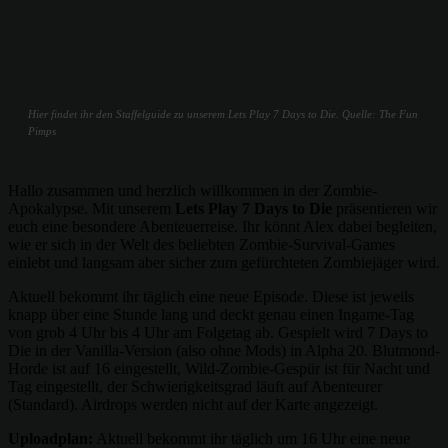
Hier findet ihr den Staffelguide zu unserem Lets Play 7 Days to Die. Quelle: The Fun
Pimps
Hallo zusammen und herzlich willkommen in der Zombie-
Apokalypse. Mit unserem
Lets Play 7 Days to Die
präsentieren wir
euch eine besondere Abenteuerreise. Ihr könnt Alex dabei begleiten,
wie er sich in der Welt des beliebten Zombie-Survival-Games
einlebt und langsam aber sicher zum gefürchteten Zombiejäger wird.
Aktuell bekommt ihr täglich eine neue Episode. Diese ist jeweils
knapp über eine Stunde lang und deckt genau einen Ingame-Tag
von grob 4 Uhr bis 4 Uhr am Folgetag ab. Gespielt wird 7 Days to
Die in der Vanilla-Version (also ohne Mods) in Alpha 20. Blutmond-
Horde ist auf 16 eingestellt, Wild-Zombie-Gespür ist für Nacht und
Tag eingestellt, der Schwierigkeitsgrad läuft auf Abenteurer
(Standard). Airdrops werden nicht auf der Karte angezeigt.
Uploadplan:
Aktuell bekommt ihr täglich um 16 Uhr eine neue