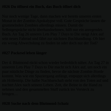
#026 Du öffnest ein Buch, das Buch öffnet dich
Nur noch wenige Tage, dann machen wir bereits unseren ersten
Monat in der Zombie-Apokalypse voll. Gute Gespräche lassen die
grummelnden Zombies allerdings missen. Damit die
Selbstgespräche nicht überhandnehmen, hilft nur ein anregendes
Buch. An Tag 26 unseres Lets Play 7 Days to Die steigt Alex auf
sein neues Fahrrad und fährt zur nächsten Buchhandlung. Ob hier
ein wenig Abwechslung zu finden ist oder doch nur der Tod?
#027 Packesel leben länger
Der 4. Blutmond rückt schon wieder bedrohlich näher. An Tag 27 in
unserem Lets Play 7 Days to Die macht sich Alex auf, um noch ein
paar nützliche Dinge zu finden, bevor die nächste Zombie-Horde
kommt. Was wie ein Spaziergang anfängt, entpuppt sich allerdings
als Höllentrip. Die halbe Nachbarschaft steht von den Toten auf und
trachtet Alex nach seinem Leben. Zeit, die Beine in die Hand zu
nehmen und den gesammelten Stuff zurück ins Versteck zu
bringen…
#028 Suche nach dem Blutmond-Schatz