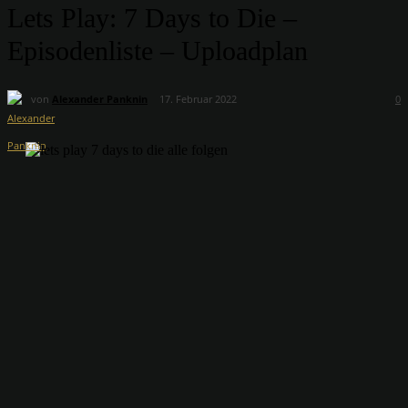
Lets Play: 7 Days to Die –
Episodenliste – Uploadplan
von
Alexander Panknin
17. Februar 2022
0