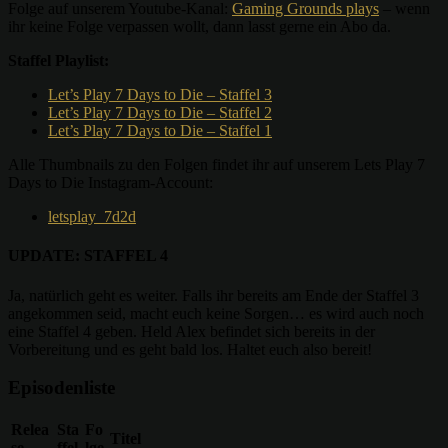
Folge auf unserem Youtube-Kanal:
Gaming Grounds plays
– wenn
ihr keine Folge verpassen wollt, dann lasst gerne ein Abo da.
Staffel Playlist:
Let’s Play 7 Days to Die – Staffel 3
Let’s Play 7 Days to Die – Staffel 2
Let’s Play 7 Days to Die – Staffel 1
Alle Thumbnails zu den Folgen findet ihr auf unserem Lets Play 7
Days to Die Instagram-Account:
letsplay_7d2d
UPDATE: STAFFEL 4
Ja, natürlich geht es weiter. Falls ihr bereits am Ende der Staffel 3
angekommen seid, macht euch keine Sorgen… es wird auch noch
eine Staffel 4 geben. Held Alex befindet sich bereits in der
Vorbereitung und es geht bald los. Haltet euch also bereit!
Episodenliste
Relea
Sta
Fo
Titel
se
ffel
lge