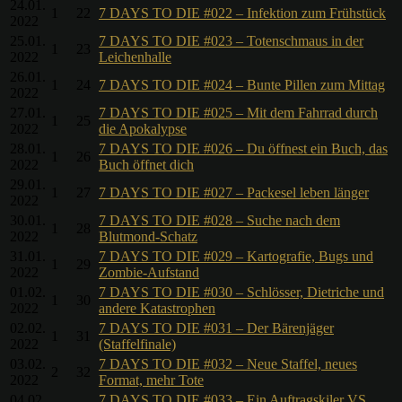
24.01.
1
22
7 DAYS TO DIE #022 – Infektion zum Frühstück
2022
25.01.
7 DAYS TO DIE #023 – Totenschmaus in der
1
23
2022
Leichenhalle
26.01.
1
24
7 DAYS TO DIE #024 – Bunte Pillen zum Mittag
2022
27.01.
7 DAYS TO DIE #025 – Mit dem Fahrrad durch
1
25
2022
die Apokalypse
28.01.
7 DAYS TO DIE #026 – Du öffnest ein Buch, das
1
26
2022
Buch öffnet dich
29.01.
1
27
7 DAYS TO DIE #027 – Packesel leben länger
2022
30.01.
7 DAYS TO DIE #028 – Suche nach dem
1
28
2022
Blutmond-Schatz
31.01.
7 DAYS TO DIE #029 – Kartografie, Bugs und
1
29
2022
Zombie-Aufstand
01.02.
7 DAYS TO DIE #030 – Schlösser, Dietriche und
1
30
2022
andere Katastrophen
02.02.
7 DAYS TO DIE #031 – Der Bärenjäger
1
31
2022
(Staffelfinale)
03.02.
7 DAYS TO DIE #032 – Neue Staffel, neues
2
32
2022
Format, mehr Tote
04.02.
7 DAYS TO DIE #033 – Ein Auftragskiler VS