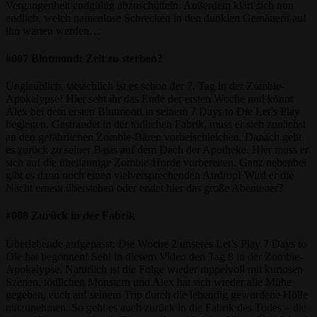
Vergangenheit endgültig abzuschütteln. Außerdem klärt sich nun
endlich, welch namenlose Schrecken in den dunklen Gemäuern auf
ihn warten werden…
#007 Blutmond: Zeit zu sterben?
Unglaublich, tatsächlich ist es schon der 7. Tag in der Zombie-
Apokalypse! Hier seht ihr das Ende der ersten Woche und könnt
Alex bei dem ersten Blutmond in seinem 7 Days to Die Let’s Play
begleiten. Gestrandet in der tödlichen Fabrik, muss er sich zunächst
an den gefährlichen Zombie-Bären vorbeischleichen. Danach geht
es zurück zu seiner Basis auf dem Dach der Apotheke. Hier muss er
sich auf die übellaunige Zombie-Horde vorbereiten. Ganz nebenbei
gibt es dann noch einen vielversprechenden Airdrop! Wird er die
Nacht erneut überstehen oder endet hier das große Abenteuer?
#008 Zurück in der Fabrik
Überlebende aufgepasst: Die Woche 2 unseres Let’s Play 7 Days to
Die hat begonnen! Seht in diesem Video den Tag 8 in der Zombie-
Apokalypse. Natürlich ist die Folge wieder rappelvoll mit kuriosen
Szenen, tödlichen Monstern und Alex hat sich wieder alle Mühe
gegeben, euch auf seinem Trip durch die lebendig gewordene Hölle
mitzunehmen. So geht es auch zurück in die Fabrik des Todes – die