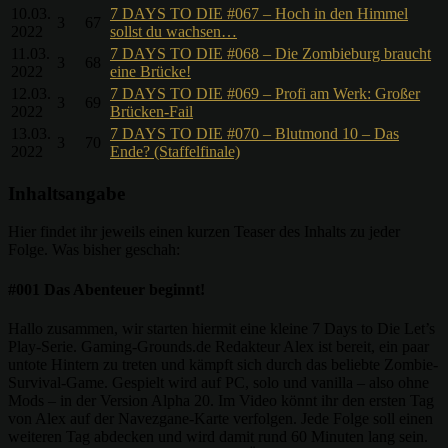
10.03.
7 DAYS TO DIE #067 – Hoch in den Himmel
3
67
2022
sollst du wachsen…
11.03.
7 DAYS TO DIE #068 – Die Zombieburg braucht
3
68
2022
eine Brücke!
12.03.
7 DAYS TO DIE #069 – Profi am Werk: Großer
3
69
2022
Brücken-Fail
13.03.
7 DAYS TO DIE #070 – Blutmond 10 – Das
3
70
2022
Ende? (Staffelfinale)
Inhaltsangabe
Hier findet ihr jeweils einen kurzen Teaser des Inhalts zu jeder
Folge. Was bisher geschah:
#001 Das Abenteuer beginnt!
Hallo zusammen, wir starten hiermit eine kleine 7 Days to Die Let’s
Play-Serie. Gaming-Grounds.de Redakteur Alex ist bereit, ein paar
untote Hintern zu treten und kämpft sich durch das beliebte Zombie-
Survival-Game. Gespielt wird auf PC, solo und vanilla – also ohne
Mods – in der Version Alpha 20. Im Video könnt ihr den ersten Tag
von Alex auf der Navezgane-Karte verfolgen. Jede Folge soll einen
weiteren Tag abdecken und wird damit rund 60 Minuten lang sein.