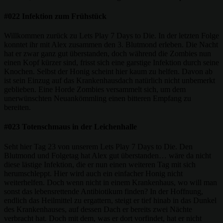
#022 Infektion zum Frühstück
Willkommen zurück zu Lets Play 7 Days to Die. In der letzten Folge
konntet ihr mit Alex zusammen den 3. Blutmond erleben. Die Nacht
hat er zwar ganz gut überstanden, doch während die Zombies nun
einen Kopf kürzer sind, frisst sich eine garstige Infektion durch seine
Knochen. Selbst der Honig scheint hier kaum zu helfen. Davon ab
ist sein Einzug auf das Krankenhausdach natürlich nicht unbemerkt
geblieben. Eine Horde Zombies versammelt sich, um dem
unerwünschten Neuankömmling einen bitteren Empfang zu
bereiten.
#023 Totenschmaus in der Leichenhalle
Seht hier Tag 23 von unserem Lets Play 7 Days to Die. Den
Blutmond und Folgetag hat Alex gut überstanden… wäre da nicht
diese lästige Infektion, die er nun einen weiteren Tag mit sich
herumschleppt. Hier wird auch ein einfacher Honig nicht
weiterhelfen. Doch wenn nicht in einem Krankenhaus, wo will man
sonst das lebensrettende Antibiotikum finden? In der Hoffnung,
endlich das Heilmittel zu ergattern, steigt er tief hinab in das Dunkel
des Krankenhauses, auf dessen Dach er bereits zwei Nächte
verbracht hat. Doch mit dem, was er dort vorfindet, hat er nicht