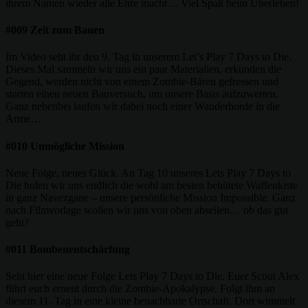
ihrem Namen wieder alle Ehre macht… Viel Spaß beim Überleben!
#009 Zeit zum Bauen
Im Video seht ihr den 9. Tag in unserem Let’s Play 7 Days to Die.
Dieses Mal sammeln wir uns ein paar Materialien, erkunden die
Gegend, werden nicht von einem Zombie-Bären gefressen und
starten einen neuen Bauversuch, um unsere Basis aufzuwerten.
Ganz nebenbei laufen wir dabei noch einer Wanderhorde in die
Arme…
#010 Unmögliche Mission
Neue Folge, neues Glück. An Tag 10 unseres Lets Play 7 Days to
Die holen wir uns endlich die wohl am besten behütete Waffenkiste
in ganz Navezgane – unsere persönliche Mission Impossible. Ganz
nach Filmvorlage wollen wir uns von oben abseilen… ob das gut
geht?
#011 Bombenentschärfung
Seht hier eine neue Folge Lets Play 7 Days to Die. Euer Scout Alex
führt euch erneut durch die Zombie-Apokalypse. Folgt ihm an
diesem 11. Tag in eine kleine benachbarte Ortschaft. Dort wimmelt