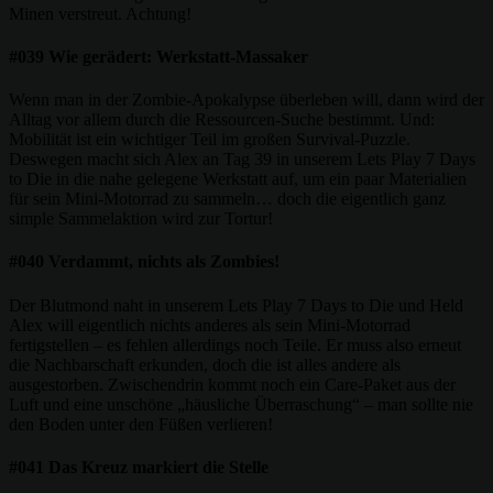
Minen verstreut. Achtung!
#039 Wie gerädert: Werkstatt-Massaker
Wenn man in der Zombie-Apokalypse überleben will, dann wird der
Alltag vor allem durch die Ressourcen-Suche bestimmt. Und:
Mobilität ist ein wichtiger Teil im großen Survival-Puzzle.
Deswegen macht sich Alex an Tag 39 in unserem Lets Play 7 Days
to Die in die nahe gelegene Werkstatt auf, um ein paar Materialien
für sein Mini-Motorrad zu sammeln… doch die eigentlich ganz
simple Sammelaktion wird zur Tortur!
#040 Verdammt, nichts als Zombies!
Der Blutmond naht in unserem Lets Play 7 Days to Die und Held
Alex will eigentlich nichts anderes als sein Mini-Motorrad
fertigstellen – es fehlen allerdings noch Teile. Er muss also erneut
die Nachbarschaft erkunden, doch die ist alles andere als
ausgestorben. Zwischendrin kommt noch ein Care-Paket aus der
Luft und eine unschöne „häusliche Überraschung“ – man sollte nie
den Boden unter den Füßen verlieren!
#041 Das Kreuz markiert die Stelle