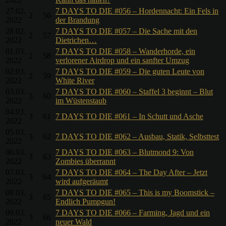
27.02.
7 DAYS TO DIE #056 – Hordennacht: Ein Fels in
2
56
2022
der Brandung
28.02.
7 DAYS TO DIE #057 – Die Sache mit den
2
57
2022
Dietrichen…
01.03.
7 DAYS TO DIE #058 – Wanderhorde, ein
2
58
2022
verlorener Airdrop und ein sanfter Umzug
02.03.
7 DAYS TO DIE #059 – Die guten Leute von
2
59
2022
White River
03.03.
7 DAYS TO DIE #060 – Staffel 3 beginnt – Blut
3
60
2022
im Wüstenstaub
04.03.
3
61
7 DAYS TO DIE #061 – In Schutt und Asche
2022
05.03.
3
62
7 DAYS TO DIE #062 – Ausbau, Statik, Selbsttest
2022
06.03.
7 DAYS TO DIE #063 – Blutmond 9: Von
3
63
2022
Zombies überrannt
07.03.
7 DAYS TO DIE #064 – The Day After – Jetzt
3
64
2022
wird aufgeräumt
08.03.
7 DAYS TO DIE #065 – This is my Boomstick –
3
65
2022
Endlich Pumpgun!
09.03.
7 DAYS TO DIE #066 – Farming, Jagd und ein
3
66
2022
neuer Wald