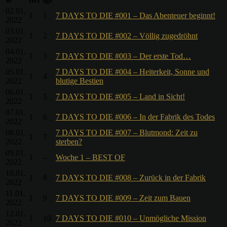
02.01.
1
1
7 DAYS TO DIE #001 – Das Abenteuer beginnt!
2022
03.01.
1
2
7 DAYS TO DIE #002 – Völlig zugedröhnt
2022
04.01.
1
3
7 DAYS TO DIE #003 – Der erste Tod…
2022
05.01.
7 DAYS TO DIE #004 – Heiterkeit, Sonne und
1
4
2022
blutige Bestien
06.01.
1
5
7 DAYS TO DIE #005 – Land in Sicht!
2022
07.01.
1
6
7 DAYS TO DIE #006 – In der Fabrik des Todes
2022
08.01.
7 DAYS TO DIE #007 – Blutmond: Zeit zu
1
7
2022
sterben?
09.01.
1
–
Woche 1 – BEST OF
2022
10.01.
1
8
7 DAYS TO DIE #008 – Zurück in der Fabrik
2022
11.01.
1
9
7 DAYS TO DIE #009 – Zeit zum Bauen
2022
12.01.
1
10
7 DAYS TO DIE #010 – Unmögliche Mission
2022