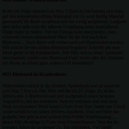
In der 20. Folge unseres Lets Play 7 Days to Die bereitet sich Alex
auf den kommenden dritten Blutmond vor. Es wird fleißig Material
gesammelt, die Basis ausgebaut und ein wenig aufgelevelt. Langsam
aber sicher gibt es in der näheren Umgebung keine brauchbaren
Dinge mehr zu finden. Nur ein Umzug kann noch helfen. Alex
schmiedet bereits optimistisch Pläne für die Zeit nach dem
Blutmond… doch dieser will vorher auch erst überstanden werden.
Wie würdet ihr den dritten Blutmond begehen? Schreibt uns eure
Ideen gerne in die Kommentare. Soll Alex sich in seiner Apotheke
verschanzen, wieder eine Blutmond-Party feiern oder den Ansturm
der Horde an einem ganz anderen Ort überstehen?
#021 Blutmond im Krankenhaus
Willkommen zurück in der Zombie-Apokalypse und zu unserem
Lets Play 7 Days to Die. Hier seht ihr die 21. Folge. Es ist der
mittlerweile 3. Blutmond und gibt es eigentlich einen besseren
Augenblick, um das heimische Nest zu verlassen und eine neue
Stadt zu erkunden? Wohl kaum! Unser Held Alex findet sein Glück
weiter nördlich von seiner Wüsten-Apotheke. Und wer hätte das
gedacht, hier gibt es eine weitere Pop-N-Pills Niederlassung…
dieses Mal allerdings in Form eines Krankenhauses. Was ihn da
erwartet, könnt ihr an diesem 21. Tag miterleben. Viel Spaß!