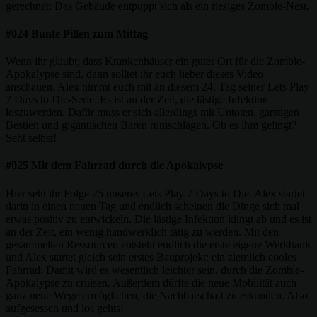
gerechnet: Das Gebäude entpuppt sich als ein riesiges Zombie-Nest.
#024 Bunte Pillen zum Mittag
Wenn ihr glaubt, dass Krankenhäuser ein guter Ort für die Zombie-
Apokalypse sind, dann solltet ihr euch lieber dieses Video
anschauen. Alex nimmt euch mit an diesem 24. Tag seiner Lets Play
7 Days to Die-Serie. Es ist an der Zeit, die lästige Infektion
loszuwerden. Dafür muss er sich allerdings mit Untoten, garstigen
Bestien und gigantischen Bären rumschlagen. Ob es ihm gelingt?
Seht selbst!
#025 Mit dem Fahrrad durch die Apokalypse
Hier seht ihr Folge 25 unseres Lets Play 7 Days to Die. Alex startet
darin in einen neuen Tag und endlich scheinen die Dinge sich mal
etwas positiv zu entwickeln. Die lästige Infektion klingt ab und es ist
an der Zeit, ein wenig handwerklich tätig zu werden. Mit den
gesammelten Ressourcen entsteht endlich die erste eigene Werkbank
und Alex startet gleich sein erstes Bauprojekt: ein ziemlich cooles
Fahrrad. Damit wird es wesentlich leichter sein, durch die Zombie-
Apokalypse zu cruisen. Außerdem dürfte die neue Mobilität auch
ganz neue Wege ermöglichen, die Nachbarschaft zu erkunden. Also
aufgesessen und los gehts!