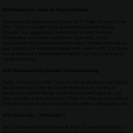
#034 Firewatch: Ärger im Feuerwachturm
Der nächste Blutmond steht in Kürze an. In Folge 34 unseres Lets
Play 7 Days to Die geht Alex also noch mal schnell ein paar
fehlende Teile organisieren. Dabei erfüllt er einen weiteren
Killerauftrag und besucht endlich den Feuerturm, der im
benachbarten Wald herumsteht. Ob er dabei vielleicht noch auf ein
paar zombifizierte Feuerwehrmänner oder -frauen trifft? Und findet
er dort endlich den Kettensägen-Bauplan? Auf jeden Fall wird es
wieder schmutzig!
#035 Blutmond und spontane Selbstentzündung
Staffel 2 unseres Lets Play 7 Days to Die ist gerade wenige Nächte
alt, da steht auch schon der nächste Blutmond an! An Tag 35
strecken die untoten Mächte erneut ihre fauligen Finger aus, um
Alex nach dem Leben zu trachten. Doch wer hätte gedacht, dass es
nicht die Zombie-Horde ist, die ihm zum größten Verhängnis wird…
#036 Ist das ein… Messbecher?
Der 5. Blutmond liegt hinter uns. In Folge 35 unseres Lets Play 7
Days to Die kehrt wieder etwas Ruhe ins Chaos. Froh und munter