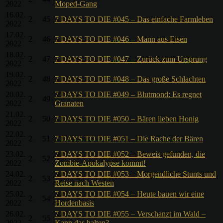
2022
Moped-Gang
16.02.
2
45
7 DAYS TO DIE #045 – Das einfache Farmleben
2022
17.02.
2
46
7 DAYS TO DIE #046 – Mann aus Eisen
2022
18.02.
2
47
7 DAYS TO DIE #047 – Zurück zum Ursprung
2022
19.02.
2
48
7 DAYS TO DIE #048 – Das große Schlachten
2022
20.02.
7 DAYS TO DIE #049 – Blutmond: Es regnet
2
49
2022
Granaten
21.02.
2
50
7 DAYS TO DIE #050 – Bären lieben Honig
2022
22.02.
2
51
7 DAYS TO DIE #051 – Die Rache der Bären
2022
23.02.
7 DAYS TO DIE #052 – Beweis gefunden, die
2
52
2022
Zombie-Apokalypse kommt!
24.02.
7 DAYS TO DIE #053 – Morgendliche Stunts und
2
53
2022
Reise nach Westen
25.02.
7 DAYS TO DIE #054 – Heute bauen wir eine
2
54
2022
Hordenbasis
26.02.
7 DAYS TO DIE #055 – Verschanzt im Wald –
2
55
2022
Kann das halten?