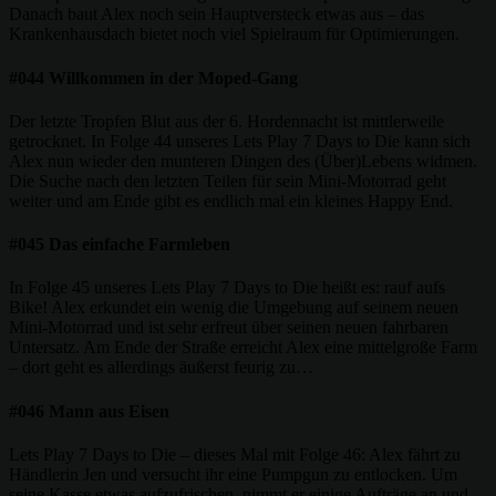
Danach baut Alex noch sein Hauptversteck etwas aus – das
Krankenhausdach bietet noch viel Spielraum für Optimierungen.
#044 Willkommen in der Moped-Gang
Der letzte Tropfen Blut aus der 6. Hordennacht ist mittlerweile
getrocknet. In Folge 44 unseres Lets Play 7 Days to Die kann sich
Alex nun wieder den munteren Dingen des (Über)Lebens widmen.
Die Suche nach den letzten Teilen für sein Mini-Motorrad geht
weiter und am Ende gibt es endlich mal ein kleines Happy End.
#045 Das einfache Farmleben
In Folge 45 unseres Lets Play 7 Days to Die heißt es: rauf aufs
Bike! Alex erkundet ein wenig die Umgebung auf seinem neuen
Mini-Motorrad und ist sehr erfreut über seinen neuen fahrbaren
Untersatz. Am Ende der Straße erreicht Alex eine mittelgroße Farm
– dort geht es allerdings äußerst feurig zu…
#046 Mann aus Eisen
Lets Play 7 Days to Die – dieses Mal mit Folge 46: Alex fährt zu
Händlerin Jen und versucht ihr eine Pumpgun zu entlocken. Um
seine Kasse etwas aufzufrischen, nimmt er einige Aufträge an und