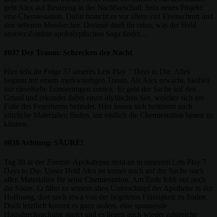
geht Alex auf Beutezug in der Nachbarschaft. Sein neues Projekt:
eine Chemiestation. Dafür braucht es vor allem viel Eisenschrott und
den seltenen Messbecher. Dreimal dürft ihr raten, was der Held
unserer Zombie-apokalyptischen Saga findet…
#037 Der Traum: Schrecken der Nacht
Hier seht ihr Folge 37 unseres Lets Play 7 Days to Die. Alles
beginnt mit einem merkwürdigen Traum. Als Alex erwacht, bleiben
nur rätselhafte Erinnerungen zurück. Er geht der Sache auf den
Grund und erkundet dabei einen idyllischen See, welcher sich am
Fuße des Feuerturms befindet. Hier lassen sich bestimmt auch
nützliche Materialien finden, um endlich die Chemiestation bauen zu
können.
#038 Achtung: SÄURE!
Tag 38 in der Zombie-Apokalypse steht an in unserem Lets Play 7
Days to Die. Unser Held Alex ist immer noch auf der Suche nach
allen Materialien für seine Chemiestation. Am Ende fehlt nur noch
die Säure. Er fährt zu seinem alten Unterschlupf der Apotheke in der
Hoffnung, dort noch etwa von der begehrten Flüssigkeit zu finden.
Doch letztlich kommt es ganz anders, eine spannende
Hausdurchsuchung startet und es liegen auch wieder zahlreiche