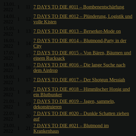
13.01.
1
11
7 DAYS TO DIE #011 – Bombenentschärfung
2022
14.01.
7 DAYS TO DIE #012 – Plünderung, Logistik und
1
12
2022
volle Kisten
15.01.
1
13
7 DAYS TO DIE #013 – Berserker-Mode on
2022
16.01.
7 DAYS TO DIE #014 – Blutmond-Party in der
1
14
2022
City
17.01.
7 DAYS TO DIE #015 – Von Bären, Bäumen und
1
15
2022
einem Rucksack
18.01.
7 DAYS TO DIE #016 – Die lange Suche nach
1
16
2022
dem Airdrop
19.01.
1
17
7 DAYS TO DIE #017 – Der Shotgun Messiah
2022
20.01.
7 DAYS TO DIE #018 – Himmlischer Honig und
1
18
2022
ein Blutbunker
21.01.
7 DAYS TO DIE #019 – Jagen, sammeln,
1
19
2022
dekonstruieren
22.01.
7 DAYS TO DIE #020 – Dunkle Schatten ziehen
1
20
2022
auf
23.01.
7 DAYS TO DIE #021 – Blutmond im
1
21
2022
Krankenhaus