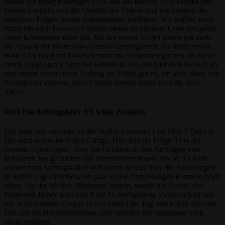
stellen wir unser bisheriges 21:9- auf das übliche 16:9-Format um.
Dadurch erhöht sich die Qualität der Videos und wir können die
einzelnen Folgen besser untereinander verlinken. Wir hoffen, euch
damit ein noch besseres Erlebnis bieten zu können. Lasst uns gerne
einen Kommentar dazu dar. Mit der neuen Staffel haben wir auch
die Anzahl der Blutmond-Zombies heraufgesetzt. So dürfte unser
Held Alex noch ein bisschen mehr ins Schwitzen geraten. In dieser
ersten Folge stattet Alex der Händlerin Jen einen kleinen Besuch ab
und nimmt einen ersten Auftrag an. Dabei gilt es, ein altes Haus von
Zombies zu säubern. Zum Einsatz kommt dabei auch die neue
AK47.
#033 Ein Auftragskiler VS wilde Zombies
Ehe man sich versieht, ist die Staffel 2 unseres Lets Play 7 Days to
Die auch schon im vollen Gange. Hier seht ihr Folge 33 in der
Zombie-Apokalypse. Alex hat Gefallen an den Aufträgen von
Händlerin Jen gefunden und nimmt einen neuen Job an: Er wird
wieder zum Auftragskiller! Wir hatten bereits über die Änderungen
in Staffel 2 geschrieben, ein paar kleine Anpassungen kommen noch
hinzu. Da der nächste Blutmond ansteht, wurde die Anzahl der
Blutmond-Horde jetzt von 8 auf 16 hochgesetzt. Zusätzlich ist nun
das Wild-Zombie-Gespür (Feral Sense) für Tag und Nacht aktiviert.
Das soll die Herausforderung und natürlich die Spannung noch
etwas erhöhen.