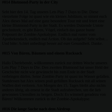
#014 Blutmond-Party in der City
Seht hier den 14. Tag unseres Lets Play 7 Days to Die. Diese
vierzehnte Folge ist quasi wie ein kleines Jubiläum, so nimmt euch
Alex dieses Mal auf eine ganz besondere Tour mit und feiert eine
kleine Blutmond-Party in der Stadt. Es werden Dutzende Untote
geschnitzelt, es gibt Bären, Vögel, einfach das ganze bunte
Potpourri der Zombie-Apokalypse. Endlich mal runter vom
Apothekendach, endlich mal Action. Ob das aufgeht? Seht selbst…
Und bitte: Achtet unbedingt besser auf eure Gesundheit. Danke.
#015 Von Bären, Bäumen und einem Rucksack
Hallo Überlebende, willkommen zurück zur dritten Woche unseres
Lets Play 7 Days to Die. Den zweiten Blutmond hat unser Held der
Geschichte nicht wie gewünscht bis zum Ende in der Stadt
verbringen dürfen. Seine Zombie-Party ist quasi ins Wasser gefallen.
Stattdessen hat Alex seinen prall gefüllten Rucksack mit all seinen
Waffen dort verloren. Am Morgen des 15. Tages bleibt also nichts
anderes übrig, als erneut in die Stadt aufzubrechen, um die lieb
gewonnen Utensilien zu bergen. Doch: Es wimmelt geradezu von
Bären! Willkommen zurück in der Zombie-Apokalypse.
#016 Die lange Suche nach dem Airdrop