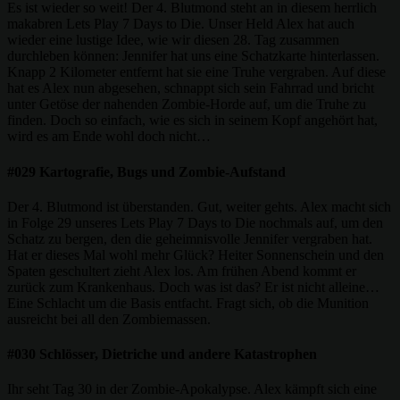
Es ist wieder so weit! Der 4. Blutmond steht an in diesem herrlich
makabren Lets Play 7 Days to Die. Unser Held Alex hat auch
wieder eine lustige Idee, wie wir diesen 28. Tag zusammen
durchleben können: Jennifer hat uns eine Schatzkarte hinterlassen.
Knapp 2 Kilometer entfernt hat sie eine Truhe vergraben. Auf diese
hat es Alex nun abgesehen, schnappt sich sein Fahrrad und bricht
unter Getöse der nahenden Zombie-Horde auf, um die Truhe zu
finden. Doch so einfach, wie es sich in seinem Kopf angehört hat,
wird es am Ende wohl doch nicht…
#029 Kartografie, Bugs und Zombie-Aufstand
Der 4. Blutmond ist überstanden. Gut, weiter gehts. Alex macht sich
in Folge 29 unseres Lets Play 7 Days to Die nochmals auf, um den
Schatz zu bergen, den die geheimnisvolle Jennifer vergraben hat.
Hat er dieses Mal wohl mehr Glück? Heiter Sonnenschein und den
Spaten geschultert zieht Alex los. Am frühen Abend kommt er
zurück zum Krankenhaus. Doch was ist das? Er ist nicht alleine…
Eine Schlacht um die Basis entfacht. Fragt sich, ob die Munition
ausreicht bei all den Zombiemassen.
#030 Schlösser, Dietriche und andere Katastrophen
Ihr seht Tag 30 in der Zombie-Apokalypse. Alex kämpft sich eine