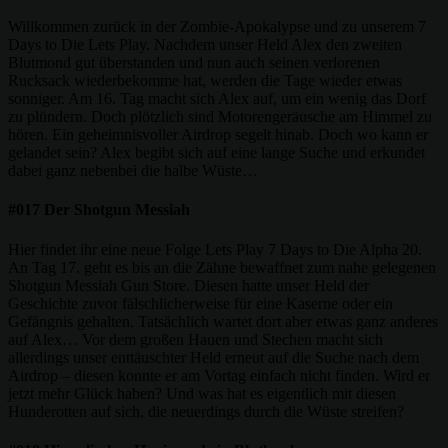
Willkommen zurück in der Zombie-Apokalypse und zu unserem 7
Days to Die Lets Play. Nachdem unser Held Alex den zweiten
Blutmond gut überstanden und nun auch seinen verlorenen
Rucksack wiederbekomme hat, werden die Tage wieder etwas
sonniger. Am 16. Tag macht sich Alex auf, um ein wenig das Dorf
zu plündern. Doch plötzlich sind Motorengeräusche am Himmel zu
hören. Ein geheimnisvoller Airdrop segelt hinab. Doch wo kann er
gelandet sein? Alex begibt sich auf eine lange Suche und erkundet
dabei ganz nebenbei die halbe Wüste…
#017 Der Shotgun Messiah
Hier findet ihr eine neue Folge Lets Play 7 Days to Die Alpha 20.
An Tag 17. geht es bis an die Zähne bewaffnet zum nahe gelegenen
Shotgun Messiah Gun Store. Diesen hatte unser Held der
Geschichte zuvor fälschlicherweise für eine Kaserne oder ein
Gefängnis gehalten. Tatsächlich wartet dort aber etwas ganz anderes
auf Alex… Vor dem großen Hauen und Stechen macht sich
allerdings unser enttäuschter Held erneut auf die Suche nach dem
Airdrop – diesen konnte er am Vortag einfach nicht finden. Wird er
jetzt mehr Glück haben? Und was hat es eigentlich mit diesen
Hunderotten auf sich, die neuerdings durch die Wüste streifen?