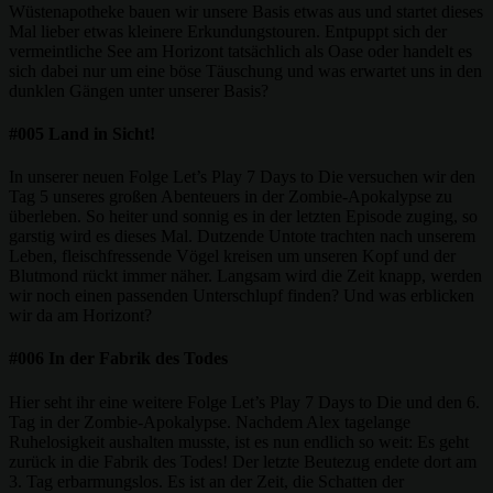
Wüstenapotheke bauen wir unsere Basis etwas aus und startet dieses
Mal lieber etwas kleinere Erkundungstouren. Entpuppt sich der
vermeintliche See am Horizont tatsächlich als Oase oder handelt es
sich dabei nur um eine böse Täuschung und was erwartet uns in den
dunklen Gängen unter unserer Basis?
#005 Land in Sicht!
In unserer neuen Folge Let’s Play 7 Days to Die versuchen wir den
Tag 5 unseres großen Abenteuers in der Zombie-Apokalypse zu
überleben. So heiter und sonnig es in der letzten Episode zuging, so
garstig wird es dieses Mal. Dutzende Untote trachten nach unserem
Leben, fleischfressende Vögel kreisen um unseren Kopf und der
Blutmond rückt immer näher. Langsam wird die Zeit knapp, werden
wir noch einen passenden Unterschlupf finden? Und was erblicken
wir da am Horizont?
#006 In der Fabrik des Todes
Hier seht ihr eine weitere Folge Let’s Play 7 Days to Die und den 6.
Tag in der Zombie-Apokalypse. Nachdem Alex tagelange
Ruhelosigkeit aushalten musste, ist es nun endlich so weit: Es geht
zurück in die Fabrik des Todes! Der letzte Beutezug endete dort am
3. Tag erbarmungslos. Es ist an der Zeit, die Schatten der