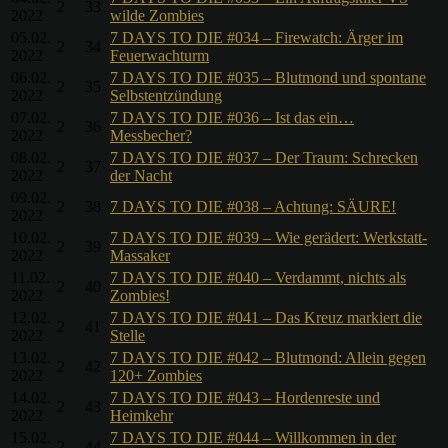
2
33
2022
wilde Zombies
05.02.
7 DAYS TO DIE #034 – Firewatch: Ärger im
2
34
2022
Feuerwachturm
06.02.
7 DAYS TO DIE #035 – Blutmond und spontane
2
35
2022
Selbstentzündung
07.02.
7 DAYS TO DIE #036 – Ist das ein…
2
36
2022
Messbecher?
08.02.
7 DAYS TO DIE #037 – Der Traum: Schrecken
2
37
2022
der Nacht
09.02.
2
38
7 DAYS TO DIE #038 – Achtung: SÄURE!
2022
10.02.
7 DAYS TO DIE #039 – Wie gerädert: Werkstatt-
2
39
2022
Massaker
11.02.
7 DAYS TO DIE #040 – Verdammt, nichts als
2
40
2022
Zombies!
12.02.
7 DAYS TO DIE #041 – Das Kreuz markiert die
2
41
2022
Stelle
13.02.
7 DAYS TO DIE #042 – Blutmond: Allein gegen
2
42
2022
120+ Zombies
14.02.
7 DAYS TO DIE #043 – Hordenreste und
2
43
2022
Heimkehr
15.02.
7 DAYS TO DIE #044 – Willkommen in der
2
44