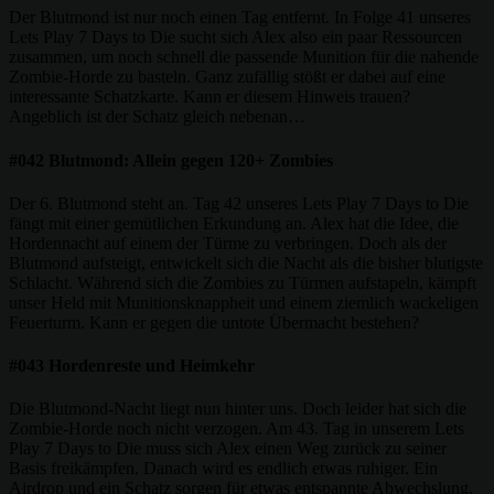
Der Blutmond ist nur noch einen Tag entfernt. In Folge 41 unseres
Lets Play 7 Days to Die sucht sich Alex also ein paar Ressourcen
zusammen, um noch schnell die passende Munition für die nahende
Zombie-Horde zu basteln. Ganz zufällig stößt er dabei auf eine
interessante Schatzkarte. Kann er diesem Hinweis trauen?
Angeblich ist der Schatz gleich nebenan…
#042 Blutmond: Allein gegen 120+ Zombies
Der 6. Blutmond steht an. Tag 42 unseres Lets Play 7 Days to Die
fängt mit einer gemütlichen Erkundung an. Alex hat die Idee, die
Hordennacht auf einem der Türme zu verbringen. Doch als der
Blutmond aufsteigt, entwickelt sich die Nacht als die bisher blutigste
Schlacht. Während sich die Zombies zu Türmen aufstapeln, kämpft
unser Held mit Munitionsknappheit und einem ziemlich wackeligen
Feuerturm. Kann er gegen die untote Übermacht bestehen?
#043 Hordenreste und Heimkehr
Die Blutmond-Nacht liegt nun hinter uns. Doch leider hat sich die
Zombie-Horde noch nicht verzogen. Am 43. Tag in unserem Lets
Play 7 Days to Die muss sich Alex einen Weg zurück zu seiner
Basis freikämpfen. Danach wird es endlich etwas ruhiger. Ein
Airdrop und ein Schatz sorgen für etwas entspannte Abwechslung.