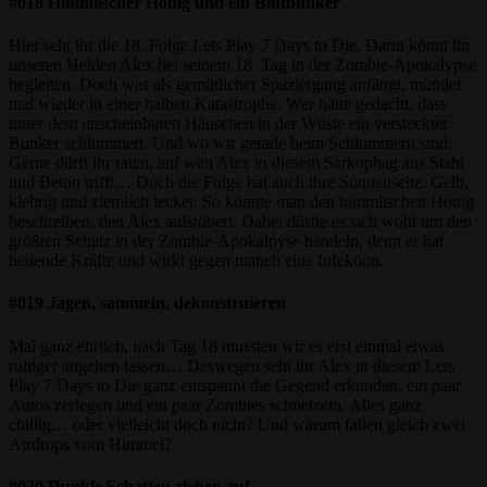
#018 Himmlischer Honig und ein Blutbunker
Hier seht ihr die 18. Folge Lets Play 7 Days to Die. Darin könnt ihr
unseren Helden Alex bei seinem 18. Tag in der Zombie-Apokalypse
begleiten. Doch was als gemütlicher Spaziergang anfängt, mündet
mal wieder in einer halben Katastrophe. Wer hätte gedacht, dass
unter dem unscheinbaren Häuschen in der Wüste ein versteckter
Bunker schlummert. Und wo wir gerade beim Schlummern sind:
Gerne dürft ihr raten, auf wen Alex in diesem Sarkophag aus Stahl
und Beton trifft… Doch die Folge hat auch ihre Sonnenseite. Gelb,
klebrig und ziemlich lecker. So könnte man den himmlischen Honig
beschreiben, den Alex aufstöbert. Dabei dürfte es sich wohl um den
größten Schatz in der Zombie-Apokalpyse handeln, denn er hat
heilende Kräfte und wirkt gegen manch eine Infektion.
#019 Jagen, sammeln, dekonstruieren
Mal ganz ehrlich, nach Tag 18 mussten wir es erst einmal etwas
ruhiger angehen lassen… Deswegen seht ihr Alex in diesem Lets
Play 7 Days to Die ganz entspannt die Gegend erkunden, ein paar
Autos zerlegen und ein paar Zombies schnetzeln. Alles ganz
chillig… oder vielleicht doch nicht? Und warum fallen gleich zwei
Airdrops vom Himmel?
#020 Dunkle Schatten ziehen auf